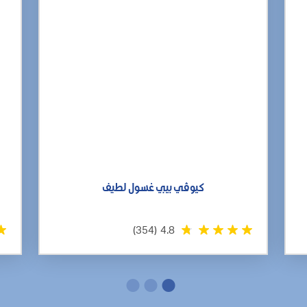
كيوڤي بيبي غسول لطيف
(354)
4.8