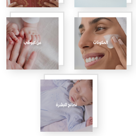
المكونات
عن كيوڤي
نصائح للبشرة