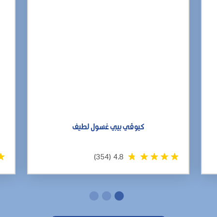
كيوڤي بيبي غسول لطيف
(354)
4.8