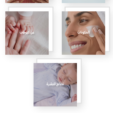
المكونات
عن كيوڤي
نصائح للبشرة