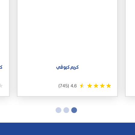
كريم كيوڤي
كي
(745)
4.6