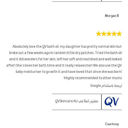
Morgan B
5
من
5
Absolutely love the QV bath oil, my daughter has pretty normal skin but
نجوم.
broke out a few weeks ago in random little dry patches. Tried the bath oil
and it did wonders for her skin, left her soft and nourished and well looked
after! She’s loves her bath time and it really relaxes her! We also use the QV
baby moisturiser to go with it and have loved that since she was born!
Highly recommended to other mums!
ترجمة باستخدام Google
منشور أصلاً في QVSkincare AU
Courtney