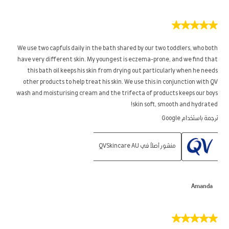
5
من
5
We use two capfuls daily in the bath shared by our two toddlers, who both
نجوم.
have very different skin. My youngest is eczema-prone, and we find that
this bath oil keeps his skin from drying out particularly when he needs
other products to help treat his skin. We use this in conjunction with QV
wash and moisturising cream and the trifecta of products keeps our boys
skin soft, smooth and hydrated!
ترجمة باستخدام Google
منشور أصلاً في QVSkincare AU
Amanda
5