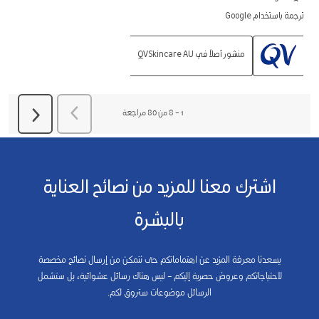
ترجمة باستخدام Google
منشور أصلاً في QVSkincare AU
السابق
مراجعة
1
–
8 من 80
مراجعة
التالي
مراجعة
اشترك معنا للمزيد من نصائح العناية
بالبشرة
يسعدنا معرفة المزيد عن اهتماماتكم حتى نتمكن من إرسال نصائح مخصصة
لاحتياجاتكم وعروض حصرية إليكم – ليس هناك رسائل عشوائية، بل ستشمل
الرسائل موضوعات ستروق لكم.