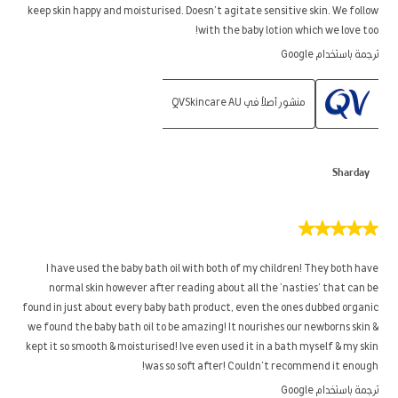
keep skin happy and moisturised. Doesn’t agitate sensitive skin. We follow
with the baby lotion which we love too!
ترجمة باستخدام Google
منشور أصلاً في QVSkincare AU
Sharday
5
من
5
I have used the baby bath oil with both of my children! They both have
نجوم.
normal skin however after reading about all the ‘nasties’ that can be
found in just about every baby bath product, even the ones dubbed organic
we found the baby bath oil to be amazing! It nourishes our newborns skin &
kept it so smooth & moisturised! Ive even used it in a bath myself & my skin
was so soft after! Couldn’t recommend it enough!
ترجمة باستخدام Google