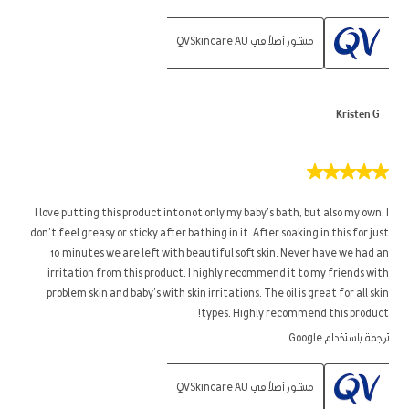
منشور أصلاً في QVSkincare AU
Kristen G
5
من
5
I love putting this product into not only my baby’s bath, but also my own. I
نجوم.
don’t feel greasy or sticky after bathing in it. After soaking in this for just
10 minutes we are left with beautiful soft skin. Never have we had an
irritation from this product. I highly recommend it to my friends with
problem skin and baby’s with skin irritations. The oil is great for all skin
types. Highly recommend this product!
ترجمة باستخدام Google
منشور أصلاً في QVSkincare AU