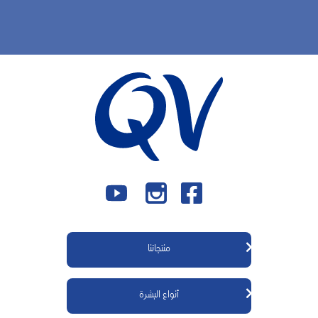
منتجاتنا
منتجات كيوڤي للجسم
أنواع البشرة
منتجات كيوڤي للوجه