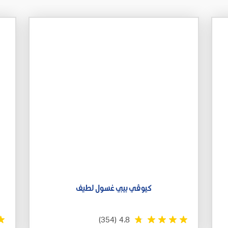
كيوڤي بيبي غسول لطيف
(354)
4.8