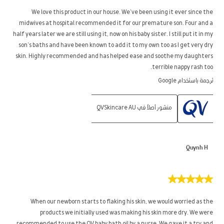
من
5
We love this product in our house. We’ve been using it ever since the
نجوم.
midwives at hospital recommended it for our premature son. Four and a
half years later we are still using it, now on his baby sister. I still put it in my
son’s baths and have been known to add it to my own too as I get very dry
skin. Highly recommended and has helped ease and soothe my daughters
terrible nappy rash too.
ترجمة باستخدام Google
منشور أصلاً في QVSkincare AU
Quynh H
5
من
5
When our newborn starts to flaking his skin, we would worried as the
نجوم.
products we initially used was making his skin more dry. We were