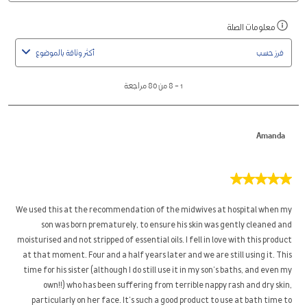
محلي
1
معلومات الصلة
اعرض
to
رسالة
8
فرز حسب
أكثر وثاقة بالموضوع
منبثقة
من
مصحوبة
80
1
–
8 من 80
مراجعة
بمعلومات
مراجعة
حول
الفرز
Amanda
ذو
الصلة.
5
من
5
We used this at the recommendation of the midwives at hospital when my
نجوم.
son was born prematurely, to ensure his skin was gently cleaned and
moisturised and not stripped of essential oils. I fell in love with this product
at that moment. Four and a half years later and we are still using it. This
time for his sister (although I do still use it in my son’s baths, and even my
own!!) who has been suffering from terrible nappy rash and dry skin,
particularly on her face. It’s such a good product to use at bath time to