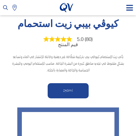
كيوڤي بيبي زيت استحمام
5.0
(80)
متوسط
قيم المنتج
قيمة
التقييم
هو
يأتي زيت الاستحمام كيوڤي بيبي بتركيبة شفَّافة غير دهنية وقابلة للانتشار في الماء وتساعد
5.0
بشكلٍ ملحوظ في تجديد مناطق كبيرة من البشرة الجافة. مناسب للاستخدام اليومي وللبشرة
من
5
الحساسة والجافة والمصابة بالحكة.
نجوم.
Read
80
Reviews.
250ml
رابط
نفس
الصفحة.