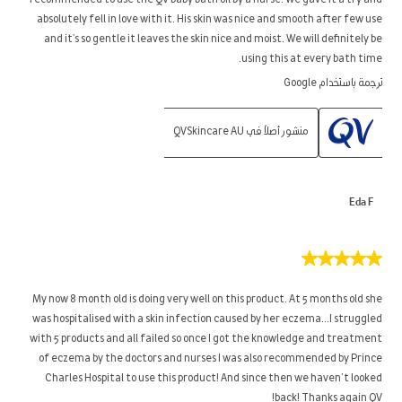
recommended to use the QV baby bath oil by a nurse. We gave it a try and
absolutely fell in love with it. His skin was nice and smooth after few use
and it's so gentle it leaves the skin nice and moist. We will definitely be
using this at every bath time.
ترجمة باستخدام Google
منشور أصلاً في QVSkincare AU
Eda F
5
من
5
My now 8 month old is doing very well on this product. At 5 months old she
نجوم.
was hospitalised with a skin infection caused by her eczema...I struggled
with 5 products and all failed so once I got the knowledge and treatment
of eczema by the doctors and nurses I was also recommended by Prince
Charles Hospital to use this product! And since then we haven’t looked
back! Thanks again QV!