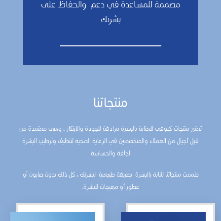
مصممة للمساعدة في دعم والحفاظ على
بشرتك
منتجاتنا
تعتبر منتجات كيوفي للعناية بالبشرة مرادفة للجودة والابتكار ، وهي معتمدة من
قبل أجيال من العملاء والمتخصصين في الرعاية الصحية لتنظيف وترطيب البشرة
الجافة والحساسة.
صُممت منتجاتنا للناية بالبشرة بطريقة طبيعية لبشرتك ، كل ذلك بدون صابون أو
عطور أو مهيجات للبشرة.