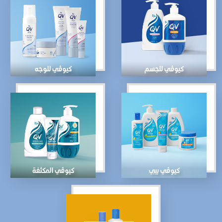
كيوڤي للجسم
كيوڤي للوجه
كيوڤي بيبي
كيوڤي المكثفة