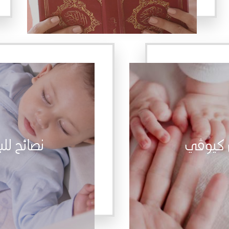
 كيوڤي
نصائح لل