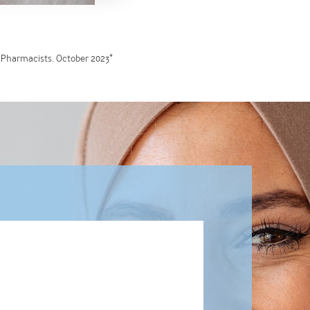
*Fifth Quadrant Research, Sponsored by Ego Pharmaceuticals, OTC Skincare,, n=30 Dermatologists, n=177 Pharmacists. October 2023.