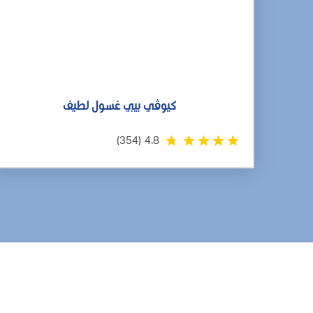
كيوڤي بيبي غسول لطيف
(354)
4.8