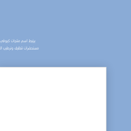
يرتبط اسم منتجات كيوڤي لل
مستحضرات تنظيف وترطيب البشر