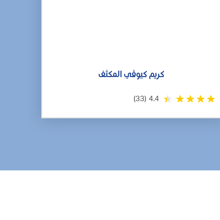
كريم كيوڤي المكثف
(33)
4.4