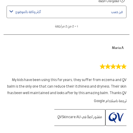
معلومات الصلة
اعرض
to
رسالة
2
فرز حسب
أكثر وثاقة بالموضوع
منبثقة
من
مصحوبة
2
1
–
2 من 2
مراجعة
بمعلومات
مراجعة
حول
الفرز
Maria A
ذو
الصلة.
5
من
5
My kids have been using this for years, they suffer from eczema and QV
نجوم.
balm is the only one that can reduce their itchiness and dryness. Their skin
has been well maintained and looks after by this amazing balm. Thanks QV!
ترجمة باستخدام Google
منشور أصلاً في QVSkincare AU