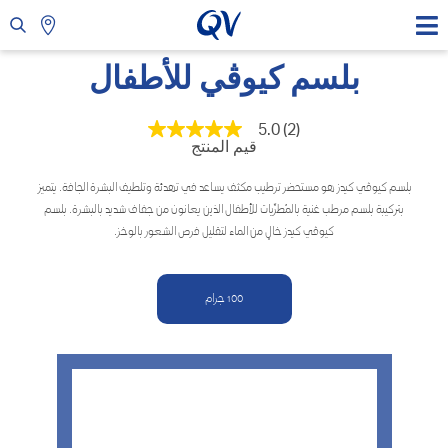
بلسم كيوڤي للأطفال
5.0
(2)
متوسط
قيم المنتج
قيمة
التقييم
هو
بلسم كيوڤي كيدز هو مستحضر ترطيب مكثف يساعد في تهدئة وتلطيف البشرة الجافة. يتميز
5.0
بتركيبة بلسم مرطب غنية بالمُطرِّيات للأطفال الذين يعانون من جفاف شديد بالبشرة. بلسم
من
5
كيوڤي كيدز خالٍ من الماء لتقليل فرص الشعور بالوخز.
نجوم.
Read
2
Reviews.
100 جرام
رابط
نفس
الصفحة.