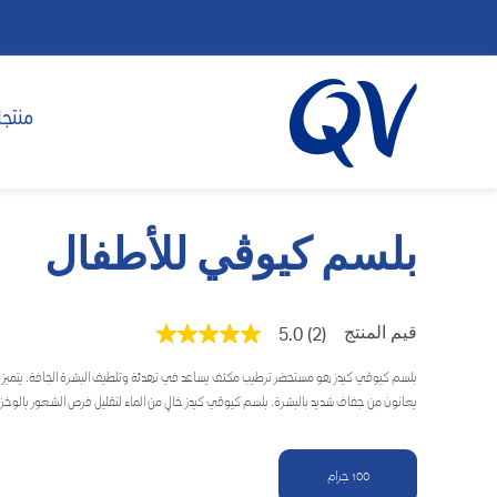
منتجا
بلسم كيوڤي للأطفال
قيم المنتج
5.0
(2)
متوسط
قيمة
التقييم
بلسم كيوڤي كيدز هو مستحضر ترطيب مكثف يساعد في تهدئة وتلطيف البشرة الجافة. يتميز بتركي
هو
يعانون من جفاف شديد بالبشرة. بلسم كيوڤي كيدز خالٍ من الماء لتقليل فرص الشعور بالوخز.
5.0
من
5
نجوم.
100 جرام
Read