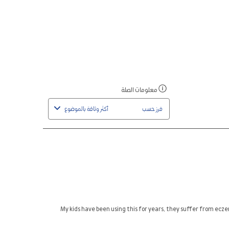
ة.
نجمة.
نجمات.
نجمات.
نجمات.
تح
سيفتح
سيفتح
سيفتح
سيفتح
هذا
هذا
هذا
هذا
راء
الإجراء
الإجراء
الإجراء
الإجراء
ذج
نموذج
نموذج
نموذج
نموذج
رسال.
الإرسال.
الإرسال.
الإرسال.
الإرسال.
معلومات الصلة
اعرض
رسالة
فرز حسب
أكثر وثاقة بالموضوع
منبثقة
مصحوبة
بمعلومات
حول
الفرز
ذو
الصلة.
My kids have been using this for years, they suffer from ecze