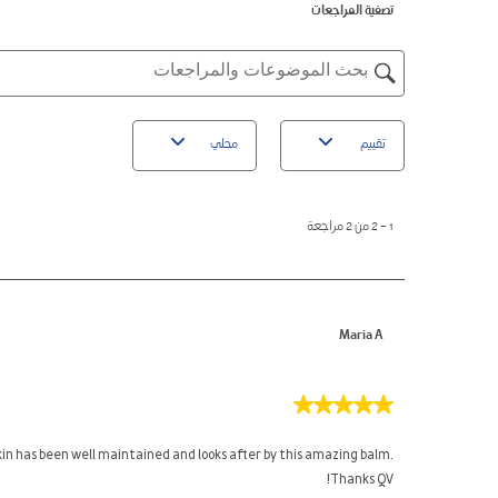
3
بـ
تصفية المراجعات
مراجع
نجوم.
2
بـ
نجوم.
1
موضوعات
نجوم.
البحث،
ومنطقة
البحث
تقييم
محلي
عن
المراجعات
1
to
1
–
2 من 2
مراجعة
2
من
2
مراجعة
Maria A
5
من
5
kin has been well maintained and looks after by this amazing balm.
نجوم.
Thanks QV!