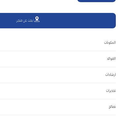
2
Reviews.
رابط
نفس
ابحث عن متجر:
الصفحة.
المكونات
الفوائد
ارشادات
تحذيرات
نصائح