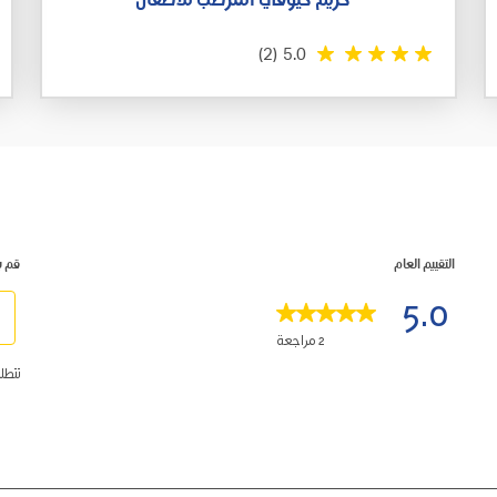
كريم كيوڤي المرطب للأطفال
(2)
5.0
التقييم العام
قم ب
5.0
2 مراجعة
حدِّ
تتطل
هذا
ات
الخي
ات
لتق
البن
ات
بـ
ة
1