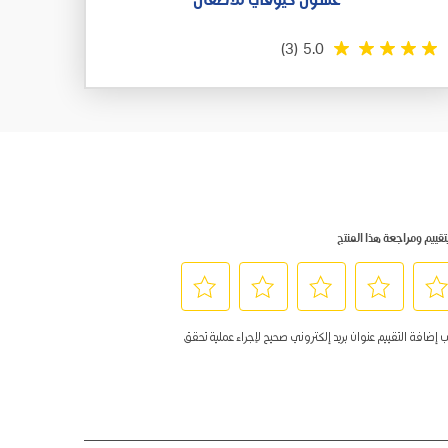
غسول كيوڤي للأطفال
(3)
5.0
تقييم ومراجعة هذا المنتج
د
حدِّد
حدِّد
حدِّد
حدِّد
ب إضافة التقييم عنوان بريد إلكتروني صحيح لإجراء عملية تحقق
هذا
هذا
هذا
هذا
ار
الخيار
الخيار
الخيار
الخيار
ييم
لتقييم
لتقييم
لتقييم
لتقييم
د
البند
البند
البند
البند
بـ
بـ
بـ
بـ
5
4
3
2