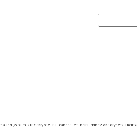
ة
نجم
سيف
هذا
الإج
نمو
الإ
ma and QV balm is the only one that can reduce their itchiness and dryness. Their s