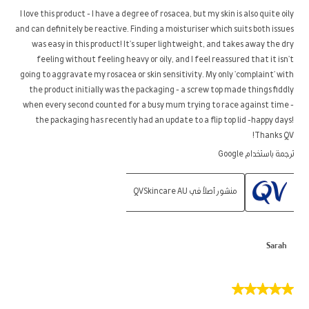
5
I love this product - I have a degree of rosacea, but my skin is also quite oily
نجوم.
and can definitely be reactive. Finding a moisturiser which suits both issues
was easy in this product! It's super lightweight, and takes away the dry
feeling without feeling heavy or oily, and I feel reassured that it isn't
going to aggravate my rosacea or skin sensitivity. My only 'complaint' with
the product initially was the packaging - a screw top made things fiddly
when every second counted for a busy mum trying to race against time -
the packaging has recently had an update to a flip top lid -happy days!
Thanks QV!
ترجمة باستخدام Google
منشور أصلاً في QVSkincare AU
Sarah
5
من