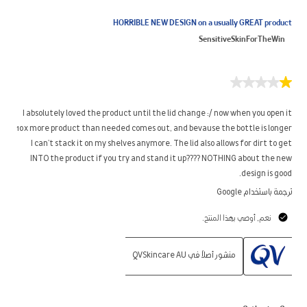
HORRIBLE NEW DESIGN on a usually GREAT product
SensitiveSkinForTheWin
1
من
5
I absolutely loved the product until the lid change :/ now when you open it
نجوم.
10x more product than needed comes out, and bevause the bottle is longer
I can't stack it on my shelves anymore. The lid also allows for dirt to get
INTO the product if you try and stand it up???? NOTHING about the new
design is good.
ترجمة باستخدام Google
نعم, أوصي بهذا المنتج.
منشور أصلاً في QVSkincare AU