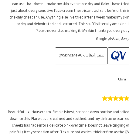
نجوم.
can use that doesn’t make my skin even more dry and flaky. I have tried
just about every sensitive face cream there is and as I said before, this is
the only one I can use. Anything else I’ve tried after a week makes my skin
so dry and dehydrated and textured. This stuff is literally amazing!!!
Please never stop making it! My skin thanks you every day
ترجمة باستخدام Google
منشور أصلاً في QVSkincare AU
Chris
5
من
5
Beautiful luxurious cream. Simple is best, stripped down routine and boiled
نجوم.
down to this. Flare ups are calmed and soothed, and my pink acne scarred
cheeks has fade into a delicate pink overtime. Does not leave tingling or
painful / itchy sensation after. Texture not as rich, thick or firm as the QV