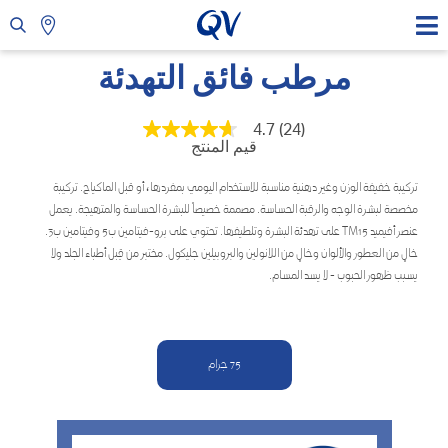
مرطب فائق التهدئة
4.7
(24)
متوسط
قيم المنتج
قيمة
التقييم
هو
تركيبة خفيفة الوزن وغير دهنية مناسبة للاستخدام اليومي بمفردها، أو قبل الماكياج. تركيبة
4.7
مخصصة لبشرة الوجه والرقبة الحساسة. مصممة خصيصاً للبشرة الحساسة والمتهيجة. يعمل
من
5
عنصر أفيميد TM15 على تهدئة البشرة وتلطيفها. تحتوي على برو-فيتامين ب5 وفيتامين ب3.
نجوم.
خالٍ من العطور والألوان وخالٍ من اللانولين والبروبيلين جليكول. مختبر من قِبل أطباء الجلد ولا
Read
يسبب ظهور الحبوب - لا يسد المسام.​
24
Reviews.
رابط
نفس
الصفحة.
75 جرام