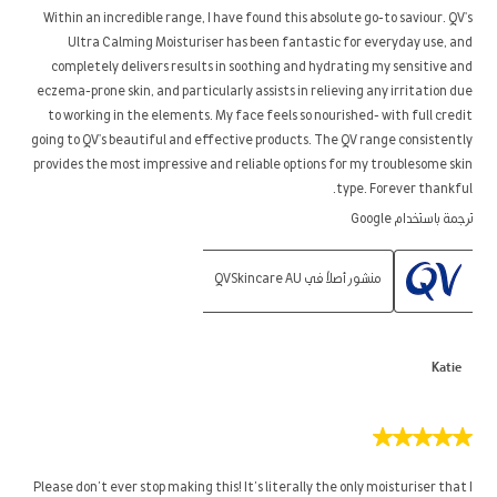
5
Within an incredible range, I have found this absolute go-to saviour. QV's
نجوم.
Ultra Calming Moisturiser has been fantastic for everyday use, and
completely delivers results in soothing and hydrating my sensitive and
eczema-prone skin, and particularly assists in relieving any irritation due
to working in the elements. My face feels so nourished- with full credit
going to QV's beautiful and effective products. The QV range consistently
provides the most impressive and reliable options for my troublesome skin
type. Forever thankful.
ترجمة باستخدام Google
منشور أصلاً في QVSkincare AU
Katie
5
من
5
Please don’t ever stop making this! It’s literally the only moisturiser that I