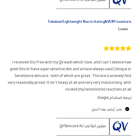
منشور أصلاً في QVSkincare AU
Fabulous!Lightweight Non irritating&VERY moisturis
Louise
5
من
5
I received this free with my QV wash which I love, and I can’t believe how
نجوم.
good this is! I have super sensitive skin and so have always used Clinique or
SeneGence skincare - both of which are great. This one is so lovely! And
very reasonably priced. It isn’t heavy at all and very very moisturising, with
no sketchy/sensitivities reactions at all.
ترجمة باستخدام Google
نعم, أوصي بهذا المنتج.
منشور أصلاً في QVSkincare AU