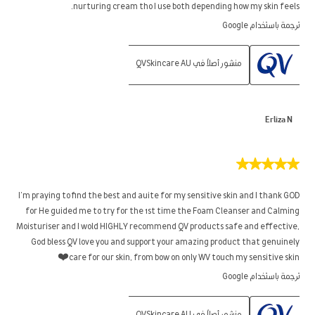
nurturing cream tho I use both depending how my skin feels.
ترجمة باستخدام Google
منشور أصلاً في QVSkincare AU
Erliza N
5
من
5
I’m praying to find the best and auite for my sensitive skin and I thank GOD
نجوم.
for He guided me to try for the 1st time the Foam Cleanser and Calming
Moisturiser and I wold HIGHLY recommend QV products safe and effective,
God bless QV love you and support your amazing product that genuinely
care for our skin, from bow on only WV touch my sensitive skin❤️
ترجمة باستخدام Google