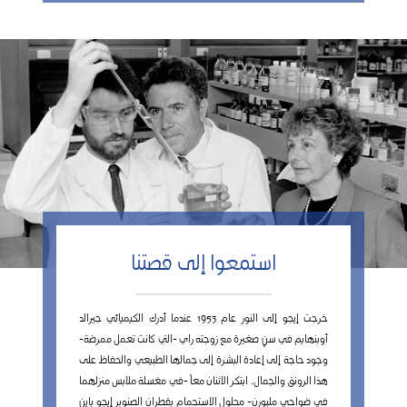
استمعوا إلى قصتنا
خرجت إيجو إلى النور عام 1953 عندما أدرك الكيميائي جيرالد
أوبنهايم في سنٍ صغيرة مع زوجته راي -التي كانت تعمل ممرضة-
وجود حاجة إلى إعادة البشرة إلى جمالها الطبيعي والحفاظ على
هذا الرونق والجمال. ابتكر الاثنان معاً -في مغسلة ملابس منزلهما
في ضواحي ملبورن- محلول الاستحمام بقطران الصنوبر إيجو باين