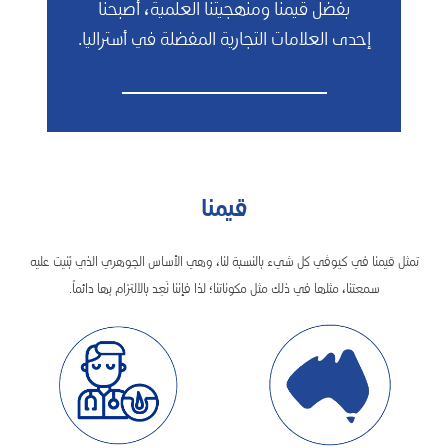
بفضل قيمنا ومنهجيتنا العلمية، أصبحنا
إحدى العلامات التجارية المفضلة في أستراليا.
قيمنا
تمثل قيمنا في كيوڤي كل شيء بالنسبة لنا، وهي الأساس الجوهري الذي بُنيت عليه
سمعتنا، مثلها في ذلك مثل مكوناتنا؛ لذا فإننا نَعِد بالالتزام بها دائماً.