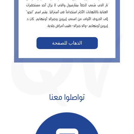
تار الذي سُمي لاحقاً بينتارسول والذي لا يزال أحد مستحضرات
العناية بالالتهابات الأكثر استخداماً في أستراليا. يشير اسم "ايجو"
إلى الحروف الأولى من اسمي إيروين وجيرالد أوبنهايم. كان د.
إيروين أوبنهايم -والد جيرالد- طبيب أمراض جلدية.
الذهاب للصفحة
تواصلوا معنا