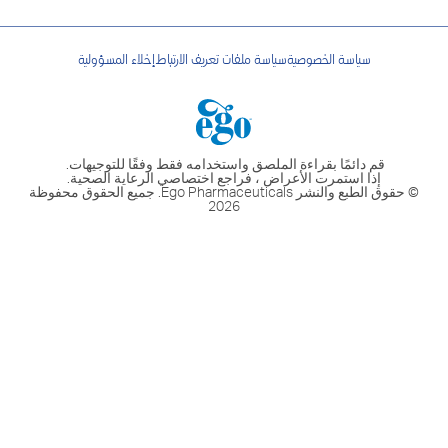
منتجات كيوڤي للبشرة شديدة الجفاف
اتصل بنا
من أين أشتري
سياسة الخصوصية
سياسة ملفات تعريف الارتباط
إخلاء المسؤولية
قم دائمًا بقراءة الملصق واستخدامه فقط وفقًا للتوجيهات.
إذا استمرت الأعراض ، فراجع اختصاصي الرعاية الصحية.
© حقوق الطبع والنشر Ego Pharmaceuticals. جميع الحقوق محفوظة
2026