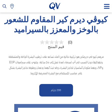
كيوڤي ديرم كير المقاوم للشعور
بالوخز والمعزز بالسيراميد
(0)
بلا
قيم المنتج
قيمة
تصنيف
رابط
مرهم كيو في ديرمكير هو تركيبة خالية من الماء تساعد على ترطيب البشرة الجافة والمتشققة
نفس
وتهدئتها دون التسبب في أي لسعة، لمدة تصل إلى 24 ساعة. يحتوي على سيراميدات EOP
الصفحة.
وNP، وهما مكونان أساسيان لحاجز البشرة، وقد ثبت أنهما يدعمان وظيفة حاجز البشرة بشكل
عام. مناسب للاستخدام مع البشرة المعرضة للإكزيما.
200 جرام