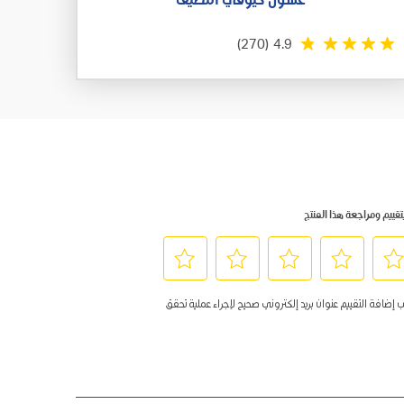
غسول كيوڤي اللطيف
(270)
4.9
تقييم ومراجعة هذا المنتج
د
حدِّد
حدِّد
حدِّد
حدِّد
ب إضافة التقييم عنوان بريد إلكتروني صحيح لإجراء عملية تحقق
هذا
هذا
هذا
هذا
ار
الخيار
الخيار
الخيار
الخيار
ييم
لتقييم
لتقييم
لتقييم
لتقييم
د
البند
البند
البند
البند
بـ
بـ
بـ
بـ
5
4
3
2