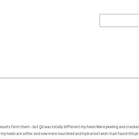
ة
نجم
سيف
هذا
الإج
نمو
الإ
esults form them - but QV was totally different my heels Were peeling and cracked 
u my heels are softer and now more nourished and hydrated I wish I had found this pr