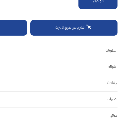
50 جرام
5
Reviews.
رابط
نفس
الصفحة.
اشتري عن طريق الانترنت
المكونات
الفوائد
ارشادات
تحذيرات
نصائح