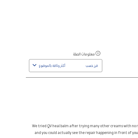
ة.
نجمة.
نجمات.
نجمات.
نجمات.
تح
سيفتح
سيفتح
سيفتح
سيفتح
هذا
هذا
هذا
هذا
راء
الإجراء
الإجراء
الإجراء
الإجراء
ذج
نموذج
نموذج
نموذج
نموذج
رسال.
الإرسال.
الإرسال.
الإرسال.
الإرسال.
معلومات الصلة
اعرض
رسالة
فرز حسب
أكثر وثاقة بالموضوع
منبثقة
مصحوبة
بمعلومات
حول
الفرز
ذو
الصلة.
We tried QV heal balm after trying many other creams with no r
and you could actually see the repair happening in front of yo