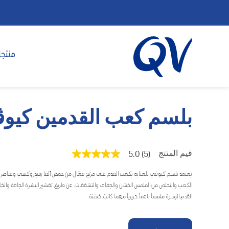
منتجا
بلسم كعب القدمين كيو
قيم المنتج
5.0
(5)
متوسط
قيمة
التقييم
يعتمد بلسم كيوڤي للعناية بكعب القدم على مزيج فعَّال من حمض ألفا هيدروكسي وعناصر ا
هو
الكعب والتخلص من الملمس الخشن والجفاف والتشققات. عن طريق تقشير البشرة الجافة والخلا
5.0
القدم البشرة ملمساً ناعماً حريرياً مهما كانت خشنة.
من
5
نجوم.
Read