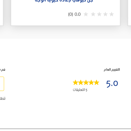
جل كيوڤي لإعادة حيوية الوجه
(0)
0.0
التقييم العام
قم ب
5.0
5 التعليقات
حدِّ
تتطل
هذا
ات
الخي
ات
لتق
البن
ات
بـ
ة
1