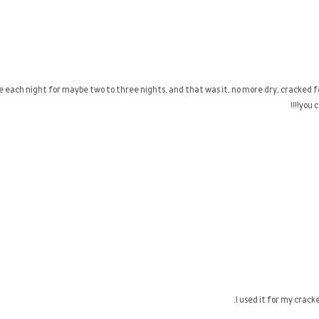
each night for maybe two to three nights, and that was it, no more dry, cracked feet
you c
I used it for my crack