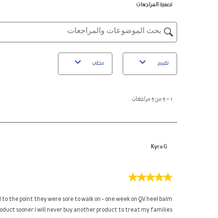
3
بـ
تصفية المراجعات
مراجع
نجوم.
2
بـ
نجوم.
1
موضوعات
نجوم.
البحث،
ومنطقة
البحث
تقييم
محلي
عن
المراجعات
1
to
1
–
5 من 5
مراجعات
5
من
5
مراجعات
Kyra G
5
من
5
to the point they were sore to walk on - one week on QV heel balm
نجوم.
oduct sooner I will never buy another product to treat my families