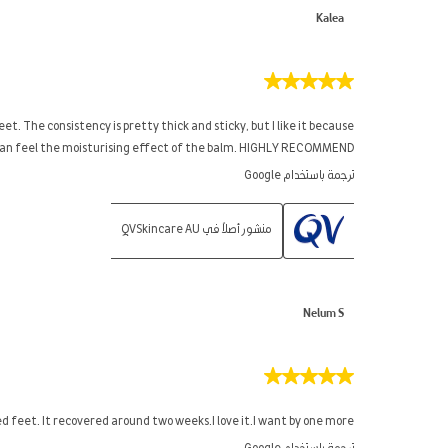
Kalea
5
من
5
. The consistency is pretty thick and sticky, but I like it because
نجوم.
an feel the moisturising effect of the balm. HIGHLY RECOMMEND!!!!
ترجمة باستخدام Google
منشور أصلاً في QVSkincare AU
Nelum S
5
من
5
ed feet. It recovered around two weeks.I love it.I want by one more.
نجوم.