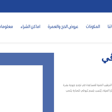
تنا
المكونات
عروض الحج والعمرة
اماكن الشراء
معلومات
ڤي
لترطيب الغنية للمساعدة في تجديد حيوية بشرة
يا الميتة، يُكسب بلسم كيوڤي للعناية بكعب