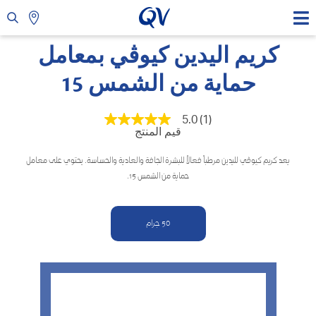
كريم اليدين كيوڤي بمعامل
حماية من الشمس 15
5.0
(1)
متوسط
قيم المنتج
قيمة
التقييم
هو
يعد كريم كيوڤي لليدين مرطباً فعالاً للبشرة الجافة والعادية والحساسة. يحتوي على معامل
5.0
حماية من الشمس 15.
من
5
نجوم.
Read
50 جرام
a
Review.
رابط
نفس
الصفحة.