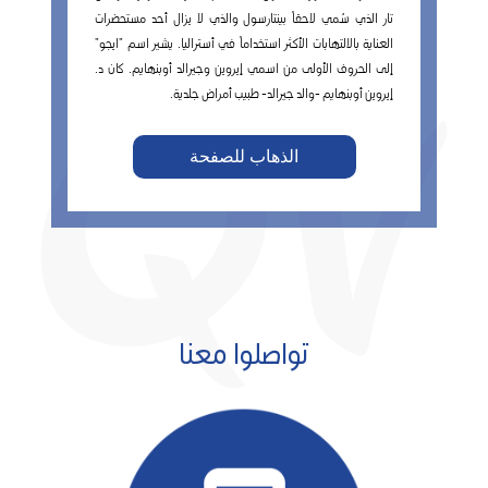
تار الذي سُمي لاحقاً بينتارسول والذي لا يزال أحد مستحضرات
العناية بالالتهابات الأكثر استخداماً في أستراليا. يشير اسم "ايجو"
إلى الحروف الأولى من اسمي إيروين وجيرالد أوبنهايم. كان د.
إيروين أوبنهايم -والد جيرالد- طبيب أمراض جلدية.
الذهاب للصفحة
تواصلوا معنا