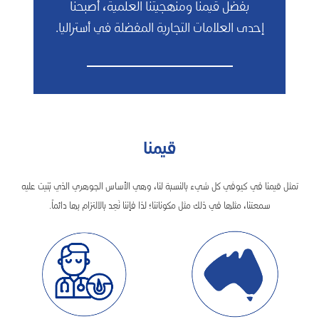
بفضل قيمنا ومنهجيتنا العلمية، أصبحنا
إحدى العلامات التجارية المفضلة في أستراليا.
قيمنا
تمثل قيمنا في كيوڤي كل شيء بالنسبة لنا، وهي الأساس الجوهري الذي بُنيت عليه
سمعتنا، مثلها في ذلك مثل مكوناتنا؛ لذا فإننا نَعِد بالالتزام بها دائماً.