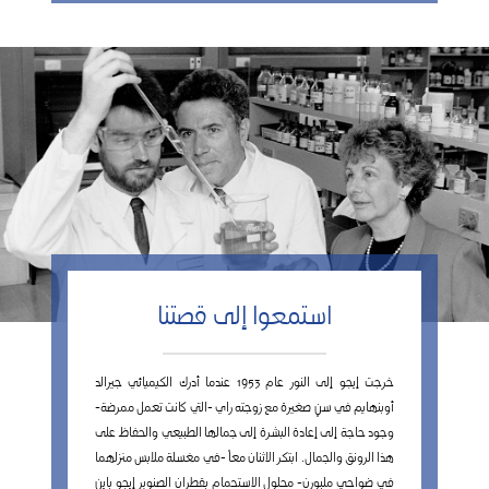
استمعوا إلى قصتنا
خرجت إيجو إلى النور عام 1953 عندما أدرك الكيميائي جيرالد
أوبنهايم في سنٍ صغيرة مع زوجته راي -التي كانت تعمل ممرضة-
وجود حاجة إلى إعادة البشرة إلى جمالها الطبيعي والحفاظ على
هذا الرونق والجمال. ابتكر الاثنان معاً -في مغسلة ملابس منزلهما
في ضواحي ملبورن- محلول الاستحمام بقطران الصنوبر إيجو باين