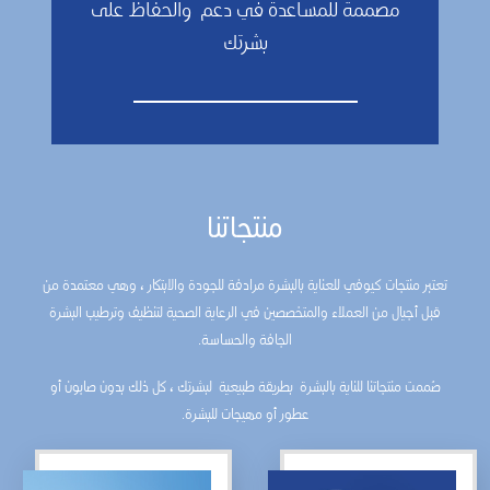
مصممة للمساعدة في دعم والحفاظ على
بشرتك
منتجاتنا
تعتبر منتجات كيوفي للعناية بالبشرة مرادفة للجودة والابتكار ، وهي معتمدة من
قبل أجيال من العملاء والمتخصصين في الرعاية الصحية لتنظيف وترطيب البشرة
الجافة والحساسة.
صُممت منتجاتنا للناية بالبشرة بطريقة طبيعية لبشرتك ، كل ذلك بدون صابون أو
عطور أو مهيجات للبشرة.