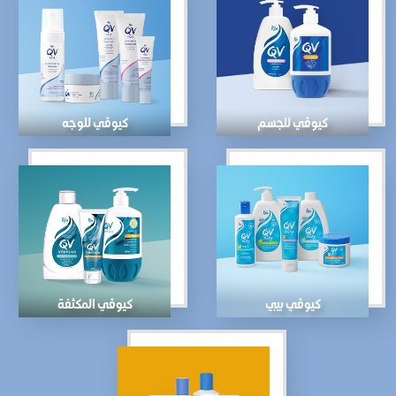
كيوڤي للجسم
كيوڤي للوجه
كيوڤي بيبي
كيوڤي المكثفة