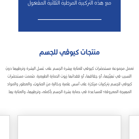
مع هذه التركيبة المرطبة الثلاثية المفعول
منتجات كيوڤي للجسم
تعمل مجموعة مستحضرات كيوڤي للعناية ببشرة الجسم على غسل البشرة وترطيبها دون
التسبب في تهيُّجها، أو جفافها، أو فقدانها زيوت الحماية الطبيعية. صُممت مستحضرات
كيوڤي للجسم بتركيبات مرتكزة على أسس علمية وخالية من الصابون، والعطور والمواد
المهيجة المعروفة؛ للمساعدة في حماية بشرة الجسم بأكمله، وترطيبها، والعناية بها.