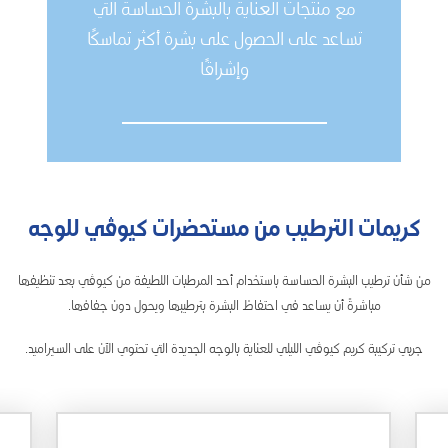
مع منتجات العناية بالبشرة الحساسة التي
تساعد على الحصول على بشرة أكثر تماسكًا
وإشراقًا
كريمات الترطيب من مستحضرات كيوڤي للوجه
من شأن ترطيب البشرة الحساسة باستخدام أحد المرطبات اللطيفة من كيوڤي بعد تنظيفها
مباشرةً أن يساعد في احتفاظ البشرة بترطيبها ويحول دون جفافها.
جربي تركيبة كريم كيوڤي الليلي للعناية بالوجه الجديدة التي تحتوي الآن على السيراميد.