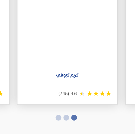
كريم كيوڤي
(745)
4.6