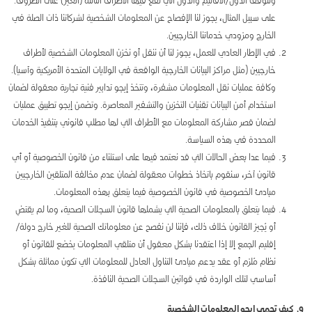
وتتوقف الدول/الأقاليم والدول التي تقع فيها الأطراف الثالثة (الغير) على الظروف.
على سبيل المثال، يجوز لنا الإفصاح عن المعلومات الشخصية لشركاتنا ذات الصلة في
الخارج ومزودي خدماتنا الخارجيين.
في الإطار العادي للعمل، يجوز لنا أن ننقل أو نخزن المعلومات الشخصية لأطراف
خارجيين (مثل مراكز البيانات الخارجية الواقعة في الولايات المتحدة الأمريكية وآسيا).
وكافة عمليات نقل المعلومات مشفرة، وتتخذ إيجو تدابير فنية تجارية معقولة لضمان
استخدام أمن البيانات تقنيات التخزين والتشفير المعاصرة. وتضمن إيجو تطبيق عمليات
لضمان قصر مشاركة المعلومات مع الأطراف التي لها مطلب قانوني بتنفيذ الخدمات
المحددة في هذه السياسة.
فيما عدا بعض الحالات التي قد نعتمد فيها على استثناء من قانون الخصوصية أو أي
قانون آخر، سنقوم باتخاذ خطوات معقولة لضمان عدم مخالفة المتلقين الخارجيين
مبادئ الخصوصية في قانون الخصوصية فيما يتعلق بهذه المعلومات.
فيما يتعلق بالمعلومات الصحية التي يشملها قانون السجلات الصحية، وما لم يقتضِ
أو يُجيز القانون خلاف ذلك، فإننا لن نفصح عن معلوماتك الصحية للغير خارج دولة/
إقليم الجمع إلا إذا اعتقدنا بشكل معقول أن متلقي المعلومات يخضع للقانون أو
نظام مُلزم أو عقد يدعم مبادئ التناول العادل للمعلومات التي تكون مماثلة بشكل
أساسي لتلك الواردة في قوانين السجلات الصحية النافذة.
9. كيف تحمي إيجو المعلومات الشخصية