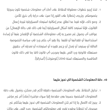
تتخذ إيجو خطوات معقولة للحفاظ على أمان أي معلومات شخصية تكون بحوزتنا
بخصوصكم. ويُرجى إخطارنا على الفور إذا صرت على دراية بأي خرق للأمن.
ومع ذلك، فإنه فيما عدا نطاق عدم إمكانية استبعاد المسؤولية نتيجة إعمال
القانون، فإننا نستبعد كافة أشكال المسؤولية (بما في ذلك في حالة الإهمال) عن
عواقب أي وصول غير مصرح به إلى معلوماتك الشخصية أو الإفصاح عنها أو إساءة
استخدامها أو فقدانها أو تلفها. ولا يقيد أي حكم ورد في سياسة الخصوصية
الماثلة أو يستبعد أو يُعدل أو يزعم تقييده أو استبعاده أو تعديله أي حقوق
مستهلك قانونية ورد النص عليها بموجب أي قانون نافذ بما في ذلك قانون
المنافسة والمستهلك لسنة 2010 (كومنولث) (أستراليا).
10. دقة المعلومات الشخصية التي نحوز عليها
نحاول الحفاظ على المعلومات الشخصية دقيقة لأكبر قدر ممكن، ونعول على دقة
المعلومات الشخصية حسبما هي مقدمة إلينا سواء مباشرة (منك) أم غير مباشر.
يجوز لك الاتصال بنا إذا لم تكن المعلومات الشخصية التي نحوز عليها بشأنكم غير
صحيحة، أو إخطارنا بوقوع تغيير في معلوماتكم الشخصية. ويرد النص على بيانات