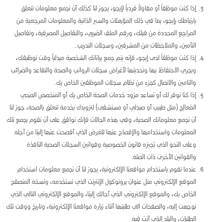
إذا كنت موظفاً أو مقاولاً فردياً لإيجو، يجوز لنا كذلك أن نجمع معلومات تتعلق
بارتباطك بإيجو، بما في ذلك المؤهلات والسير الذاتية والمعلومات المرجعية من
المراجع المحددة من قبلك، ورقم الملف الضريبي، والتفاصيل المصرفية، وتفاصيل
التأمين، والملاحظات من المشرفين، وسجلات التدريب..
إذا كنت موظفاً لدى إيجو، فإنه يتم جمع بياناتك الشخصية مبدئياً وقت توظيفك،
ويجري الاحتفاظ بها وتحديثها لأغراض سجلات الرواتب والصحة والتقاعد والضرائب
والتامين والاتصال كجزء من نظام سجلات الموظفين الخاص بك.
إذا كنا نوفر لك أو نساعد مزود خدمات الصحة الخاص بك أو المتخصص الصحي
المُعالِج (مثل طبيب أو صيدلي أو مستشفى) لتزويدك بخدمة تتعلق بالصحة، جوز لنا
أن نجمع معلوماتك الصحية، وفي هذه الحالات فإنك توافق على أن نقوم بجمع تلك
المعلومات واستخدامها والإفصاح عنها للغرض الذي أفصحت عنها إلينا من أجله
وعلى النحو الذي يُجيزه قانون الخصوصية وقوانين السجلات الصحية النافذة
والقوانين الأخرى ذات الصلة.
عندما تقوم باستخدام مواقعنا الإلكترونية، يجوز لنا أن نجمع معلومات استخدام
الموقع الإلكتروني مثل عنوان بروتوكول الإنترنت الذي تستخدمه، ونسخة المتصفح
الخاص بك، والموقع الإلكتروني الذي أحالك إلينا، والموقع الإلكتروني التالي الذي
توجهت إليه، والصفحات التي طلبتها أثناء زيارة مواقعنا الإلكترونية، وتاريخ ووقت تلك
الطلبات، والبلد الذي أنت فيه.