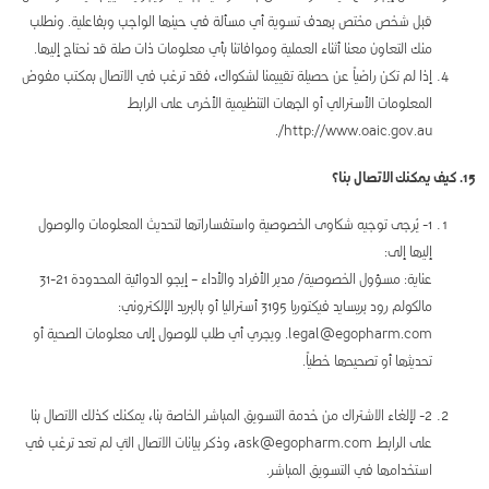
قبل شخص مختص بهدف تسوية أي مسألة في حينها الواجب وبفاعلية. ونطلب
منك التعاون معنا أثناء العملية وموافاتنا بأي معلومات ذات صلة قد نحتاج إليها.
إذا لم تكن راضياً عن حصيلة تقييمنا لشكواك، فقد ترغب في الاتصال بمكتب مفوض
المعلومات الأسترالي أو الجهات التنظيمية الأخرى على الرابط
http://www.oaic.gov.au/.
15. كيف يمكنك الاتصال بنا؟
1- يُرجى توجيه شكاوى الخصوصية واستفساراتها لتحديث المعلومات والوصول
إليها إلى:
عناية: مسؤول الخصوصية/ مدير الأفراد والأداء – إيجو الدوائية المحدودة 21-31
مالكولم رود بريسايد فيكتوريا 3195 أستراليا أو بالبريد الإلكتروني:
legal@egopharm.com. ويجري أي طلب للوصول إلى معلومات الصحية أو
تحديثها أو تصحيحها خطياً.
2- لإلغاء الاشتراك من خدمة التسويق المباشر الخاصة بنا، يمكنك كذلك الاتصال بنا
على الرابط ask@egopharm.com، وذكر بيانات الاتصال التي لم تعد ترغب في
استخدامها في التسويق المباشر.