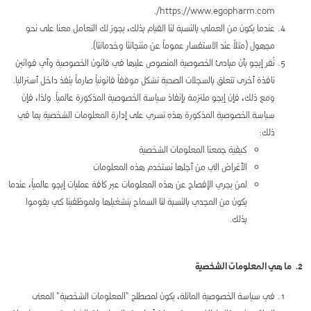
https://www.egopharm.com/.
عندما يكون من العملي بالنسبة لنا القيام بذلك، يجوز لك التعامل معنا على نحو
مجهول (مثلاً عند الاستفسار عموماً عن منتجاتنا وخدماتنا).
تُقر إيجو بأن مبادئ الخصوصية المنصوص عليها في قانون الخصوصية وأي قوانين
نافذة أخرى تتعلق بالسجلات الصحية تشكل موقفاً قانونياً صارماً ينفذ داخل أستراليا.
ومع ذلك، فإن إيجو ملتزمة بإنفاذ سياسة الخصوصية المذكورة عالمياً. ولذا، فإن
سياسة الخصوصية المذكورة هذه تسري على إدارة المعلومات الشخصية بما في
ذلك:
كيفية جمعنا المعلومات الشخصية
الأغراض التي من أجلها نستخدم هذه المعلومات
لمن يجري الإفصاح عن هذه المعلومات عبر كافة عمليات إيجو عالمياً، عندما
يكون من المجدي بالنسبة لنا السماح بتشغيلها ولموظفينا كي يقوموا
بذلك.
2. ما هي المعلومات الشخصية
في سياسة الخصوصية الماثلة، يكون لمصطلح “المعلومات الشخصية” المعنى