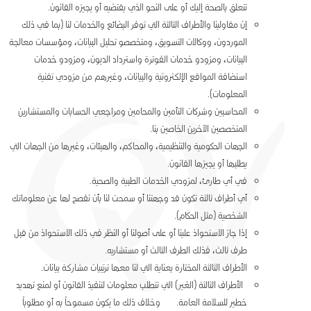
تتعلق بالصحة إليك أو على النحو الذي يقتضيه أو يجيزه القانون.
إن مقاولينا والأطراف الثالثة التي توفر البضائع والخدمات لنا (بما في ذلك
الموردون، ووكالات التسويق، ومتخصصو تحليل البيانات، ومؤسسات معالجة
البيانات، ومزودو خدمات الفوترة واسترداد الديون، ومزودو خدمات
استضافة المواقع الإلكترونية والبيانات، وغيرهم من مزودي تقنية
المعلومات).
المحاسبين وشركات التأمين والمحامين ومراجعي الحسابات والمستشارين
المتخصصين الآخرين الخاصين بنا.
الجهات الحكومية والتنظيمية، والمحاكم، والهيئات، وغيرها من الجهات التي
يطلبها أو يجيزها القانون.
في أي طارئ، لمزودي الخدمات الطبية والصحية.
أي أطراف ثالثة تكون قد وجهتنا أو سمحت لنا بأن نفصح لها عن معلوماتك
الشخصية (مثل الحكام).
إذا جاز الاستحواذ علينا أو على أصولنا أو النظر في ذلك الاستحواذ من قبل
طرف ثالث، فذلك الطرف الثالث أو مستشاريه.
الأطراف الثالثة المختارة بعناية التي لنا معها ترتيبات مشاركة بيانات.
الأطراف الثالثة (الغير) التي تتطلب معلومات لتنفيذ القانون أو لمنع تهديد
خطير للسلامة العامة.
وخلاف ذلك ما يكون مسموحاً به أو مطلوباً