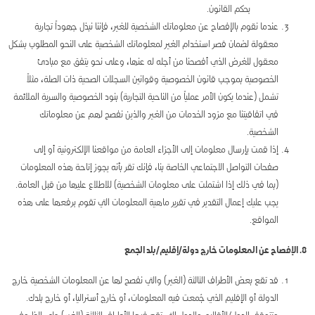
بحكم القانون.
عندما نقوم بالإفصاح عن معلوماتك الشخصية للغير، فإننا نبذل جهوداً تجارية
معقولة لضمان قصر استخدام الغير لمعلوماتك الشخصية على النحو المطلوب بشكل
معقول للغرض الذي أفصحنا من أجله له عنها، وعلى نحو يتفق مع مبادئ
الخصوصية بموجب قانون الخصوصية وقوانين السجلات الصحية ذات الصلة، مثلاً
تشمل (عندما يكون الأمر عملياً من الناحية التجارية) بنود الخصوصية والسرية الملائمة
في اتفاقيتنا مع مزود الخدمات من الغير والذين نفصح لهم عن معلوماتك
الشخصية.
إذا قمت بإرسال معلومات إلى الأجزاء العامة من مواقعنا الإلكترونية أو إلى
صفحات التواصل الاجتماعي الخاصة بنا، فإنك تقر بأنه يجوز إتاحة هذه المعلومات
(بما في ذلك إذا اشتملت على معلومات الشخصية) للاطلاع عليها من قبل العامة.
يجب عليك إعمال التقدير في تقرير ماهية المعلومات التي تقوم برفعها على هذه
المواقع.
8. الإفصاح عن المعلومات خارج دولة/إقليم/بلد الجمع
قد تقع بعض الأطراف الثالثة (الغير) والتي نفصح لها عن المعلومات الشخصية خارج
الدولة أو الإقليم الذي جُمعت فيه المعلومات، أو خارج أستراليا، أو خارج بلدك.