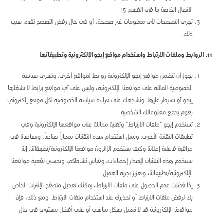
الاتصال الخاصة بنا في القسم 15.
تجري التصحيحات لأي معلومات غير صحيحة، أو في حال رفض التصحيح يُقدم سبب
ذلك.
11. الروابط وملفات الارتباط واستخدام مواقع إيجو الإلكترونية وتطبيقاتها
يجوز أن تتضمن مواقع إيجو الإلكترونية روابط لمواقع أخرى. وتسري سياسة
الخصوصية الماثلة على مواقعنا الإلكترونية، وليس على أي مواقع برابط لا تشغلها
إيجو أو تسيطر عليها. ونشجعك على قراءة سياسة الخصوصية لكل موقع إلكتروني
يقوم بجمع معلوماتك الشخصية.
تستخدم إيجو “ملفات الارتباط” وتقنية مماثلة على مواقعها الإلكترونية وفي
تطبيقات التقنية الأخرى. ويمثل استخدام هذه التقنيات معياراً صناعياً، ويساعدنا في
مراقبة فاعلية إعلاننا وكيف يستخدم الزائرون مواقعنا الإلكترونية/تطبيقاتنا. إننا
نستخدم هذه التقنيات لإصدار إحصاءات، وقياس نشاطكم، وتحسين نفعية مواقعنا
الإلكترونية/تطبيقاتنا، وتعزيز تجربة العميل.
إذا فضلت عدم الحصول على ملفات الارتباط، يمكنك تعديل متصفح الإنترنت الخاص
بك لرفض ملفات الارتباط أو تحذيرك عند استخدام ملفات الارتباط. ومع ذلك، فإن
مواقعنا الإلكترونية قد لا تعمل بشكل مناسب أو على أفضل مستوى في حال