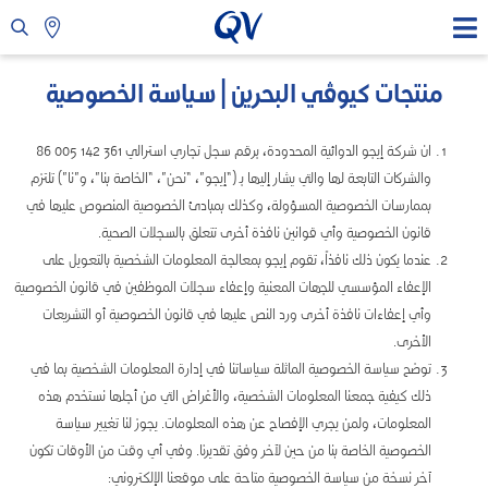
منتجات كيوڤي البحرين | سياسة الخصوصية
ان شركة إيجو الدوائية المحدودة، برقم سجل تجاري استرالي 361 142 005 86
والشركات التابعة لها والتي يشار إليها بـ (“إيجو”، “نحن”، “الخاصة بنا”، و”نا”) تلتزم
بممارسات الخصوصية المسؤولة، وكذلك بمبادئ الخصوصية المنصوص عليها في
قانون الخصوصية وأي قوانين نافذة أخرى تتعلق بالسجلات الصحية.
عندما يكون ذلك نافذاً، تقوم إيجو بمعالجة المعلومات الشخصية بالتعويل على
الإعفاء المؤسسي للجهات المعنية وإعفاء سجلات الموظفين في قانون الخصوصية
وأي إعفاءات نافذة أخرى ورد النص عليها في قانون الخصوصية أو التشريعات
الأخرى.
توضح سياسة الخصوصية الماثلة سياساتنا في إدارة المعلومات الشخصية بما في
ذلك كيفية جمعنا المعلومات الشخصية، والأغراض التي من أجلها نستخدم هذه
المعلومات، ولمن يجري الإفصاح عن هذه المعلومات. يجوز لنا تغيير سياسة
الخصوصية الخاصة بنا من حين لآخر وفق تقديرنا. وفي أي وقت من الأوقات تكون
آخر نسخة من سياسة الخصوصية متاحة على موقعنا الإلكتروني: