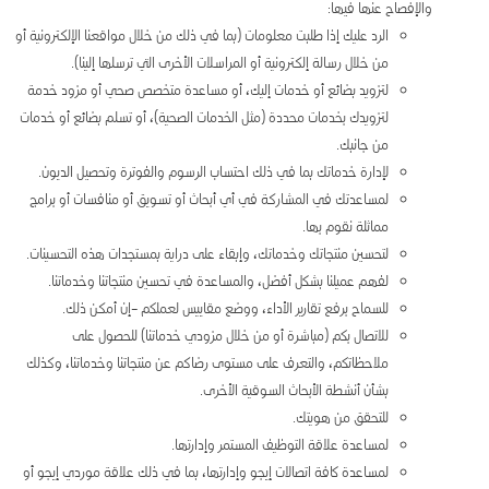
والإفصاح عنها فيها:
الرد عليك إذا طلبت معلومات (بما في ذلك من خلال مواقعنا الإلكترونية أو
من خلال رسالة إلكترونية أو المراسلات الأخرى التي ترسلها إلينا).
لتزويد بضائع أو خدمات إليك، أو مساعدة متخصص صحي أو مزود خدمة
لتزويدك بخدمات محددة (مثل الخدمات الصحية)، أو تسلم بضائع أو خدمات
من جانبك.
لإدارة خدماتك بما في ذلك احتساب الرسوم والفوترة وتحصيل الديون.
لمساعدتك في المشاركة في أي أبحاث أو تسويق أو منافسات أو برامج
مماثلة نقوم بها.
لتحسين منتجاتك وخدماتك، وإبقاء على دراية بمستجدات هذه التحسينات.
لفهم عميلنا بشكل أفضل، والمساعدة في تحسين منتجاتنا وخدماتنا.
للسماح برفع تقارير الأداء، ووضع مقاييس لعملكم –إن أمكن ذلك.
للاتصال بكم (مباشرة أو من خلال مزودي خدماتنا) للحصول على
ملاحظاتكم، والتعرف على مستوى رضاكم عن منتجاتنا وخدماتنا، وكذلك
بشأن أنشطة الأبحاث السوقية الأخرى.
للتحقق من هويتك.
لمساعدة علاقة التوظيف المستمر وإدارتها.
لمساعدة كافة اتصالات إيجو وإدارتها، بما في ذلك علاقة موردي إيجو أو