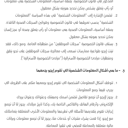
المذكور في قانون الخصوصية. بصفة أساسية، المعلومات الشخصية هي معلومات
أو رأي يتعلق بشخص يمكن تحديد هويته بشكل معقول.
تتضمن الإشارة إلى “المعلومات الشخصية” في هذه السياسة “المعلومات
الشخصية” بحسب تعريفها في قانون الخصوصية وقوانين السجلات الصحية النافذة.
بصفة أساسية، المعلومات الصحية هي معلومات أو رأي يتعلق بصحة أو عجز إنسان
يمكن تحديد هويته بشكل معقول.
يستثني قانون الخصوصية “سجلات الموظفين” من متطلباته العامة. ومع ذلك، فقد
تبنت إيجو طواعية ممارسات تسعى إلى معالجة سجلات الموظفين على نحو يتفق
ومتطلبات مبادئ الخصوصية الأسترالية (“مبادئ الخصوصية الأسترالية”).
3. – ما هي أشكال المعلومات الشخصية التي تقوم إيجو بجمعها
تتوقف أشكال المعلومات الشخصية التي تقوم إيجو بجمعها منكم على الظروف التي
يجري فيها جمع المعلومات.
يجوز لإيجو أن تجمع تفاصيل تتضمن اسمك ومهنتك وعنوانك وعنوان بريدك
الإلكتروني وأرقام الهاتف والفاكس الخاصة بك، وكذا تاريخ ميلادك. يجوز لنا أن نجمع
إجابات تقوم بتقديمها للأسئلة التي نطرحها والمعلومات الأخرى المتعلقة بتعاملاتك
مع إيجو. إذا قمت بشراء منتجات أو خدمات منا، يجوز لنا أن نجمع معلومات وبيانات
مالية متعلقة بالمعاملة للمضي في تنفيذ المعاملة.