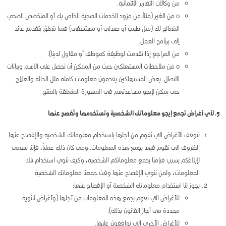
من وكالات التقارير الائتمانية.
o من الغير (مثلاً من مزود الخدمات الصحية الخاص بك أو المتخصص الصحي
المُعالِج لك (مثل طبيب أو صيدلي أو مستشفى) فيما يتعلق بتقديم عائد
إلى برنامج العمل.
من المراجع إذا تقدمت لوظيفة كموظف أو مقاول لدينا).
o من ملاحظات المستهلكين حيث من الممكن أن نحصل على الاسم وبيانات
الاتصال. بعض المستهلكين يقدمون معلومات كاملة مثل الحالة والعلاج
حتى يمكن لإيجو مساعدتهم في المشورة المتعلقة بالمنتج.
5. لأي أغراض تجمع إيجو معلوماتك الشخصية وتستخدمها وتُفصح عنها
تتوقف الأغراض التي نقوم من أجلها باستخدام معلوماتك الشخصية والإفصاح عنها
الظروف التي نقوم فيها بجمع هذه المعلومات. ومتى كان ذلك عملياً، فإننا نسعى
لإبلاغكم بسبب قيامنا بجمع معلوماتكم الشخصية، وكيف ننوي استخدام تلك
المعلومات، ولمن ننوي الإفصاح عنها وقت جمعنا معلوماتك الشخصية.
يجوز لنا استخدام معلوماتك الشخصية أو الإفصاح عنها:
للأغراض التي نقوم بجمع هذه المعلومات من أجلها (وأغراض ثانوية
محددة متى أجاز القانون بذلك).
للأغراض الأخرى التي توافقون عليها.