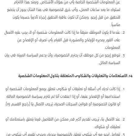
عن المعلومات الشخصية الخاصة بأي من هؤلاء الأشخاص. ويمتد هذا الالتزام
لسلوك ما بعد ساعات العمل، وأي خرق للخصوصية في هذا الشأن يجوز أن يخضع
للتحقيق من قبل إيجو. ويمكن أن تكون عاقبة التحقيق إجراءً تأديبياً حسبما يكون
مناسباً.
عندما لا يكون الموظف متيقناً ما إذا كانت المعلومات شخصية أو لا، يجب عليه الاتصال
على الفور بمديره للإيضاح والمشورة قبل القيام بأي تصرف أو الإفصاح عن
المعلومات.
تتوقع إيجو من كل موظف أن يحترم الخصوصية، وأن يدعم السياسة المبينة في بيان
السياسة الماثل.
14. الاستعلامات والتعليقات والشكاوى المتعلقة بتناول المعلومات الشخصية
إذا كانت لديك أي أسئلة أو تعليقات أو شكاوى تتعلق بجمع المعلومات الشخصية أو
استخدامها أو الإفصاح عنها، أو إذا اعتقدت أننا لم نلتزم بسياسة الخصوصية الماثلة
أو قانون الخصوصية أو قوانين السجلات الصحية، يُرجى الاتصال بنا (راجع القسم 15).
عند الاتصال بنا، يُرجى تقديم أكبر قدر ممكن من التفاصيل فيما يتعلق باستعلامك أو
تعليقك أو شكواك.
تتعامل إيجو مع أي شكوى تتعلق بالخصوصية بجدية، ويجري تقييم أي شكوى من