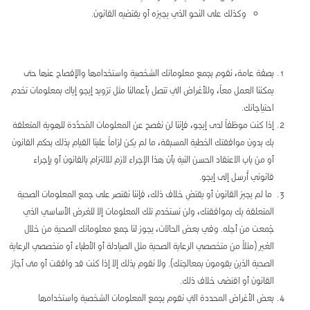
وكذلك على النحو الذي يجيزه أو يقتضيه القانون.
بصفة عامة، نقوم بجمع معلوماتك الشخصية واستخدامها والإفصاح عنها حتى
يمكننا العمل معاً، وللأغراض التي تتصل بأعمالنا مثل تزويد إيجو إياك بمعلومات تخدم
احتياجاتك.
إذا كنت موظفاً لدى إيجو، فإننا لن نفصح عن المعلومات المُحدِّدة للهوية المتعلقة
بك بدون موافقتك الخطية المسبقة، ما لم يكن لزاماً علينا القيام بذلك بحكم القانون
أو من باب الاعتقاد الحسن النية بأن هذا الإجراء لازم للالتزام بالقانون أو بإجراء
قانوني أُرسل إلى إيجو.
ما لم يجيز القانون أو يقتضِ خلاف ذلك، فإننا نقتصر على جمع المعلومات الصحية
المتعلقة بك بموافقتك، ولن نستخدم تلك المعلومات إلا للغرض الأساسي الذي
جُمعت من أجله. وفي بعض الحالات، يجوز لنا جمع معلوماتك الصحية من خلال
الغير (مثلاً من متخصصي الرعاية الصحية مثل الصيادلة أو الأطباء أو متخصصي الرعاية
الصحية الذين يقومون بمعالجتك). ولا نقوم بذلك إلا إذا كنت قد وافقت أو متى أجاز
القانون أو اقتضى خلاف ذلك.
بعض الأغراض المحددة التي نقوم بجمع المعلومات الشخصية واستخدامها