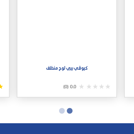
كيوﭬـي بيبي لوح منظف
(0)
0.0