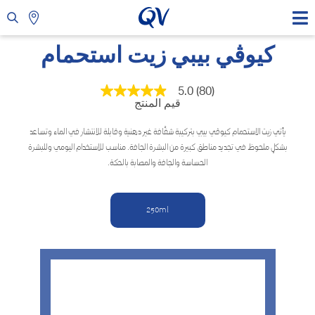
كيوڤي بيبي زيت استحمام
5.0
(80)
متوسط
قيم المنتج
قيمة
التقييم
هو
يأتي زيت الاستحمام كيوڤي بيبي بتركيبة شفَّافة غير دهنية وقابلة للانتشار في الماء وتساعد
5.0
بشكلٍ ملحوظ في تجديد مناطق كبيرة من البشرة الجافة. مناسب للاستخدام اليومي وللبشرة
من
5
الحساسة والجافة والمصابة بالحكة.
نجوم.
Read
80
Reviews.
250ml
رابط
نفس
الصفحة.