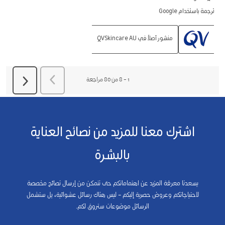
ترجمة باستخدام Google
منشور أصلاً في QVSkincare AU
السابق
مراجعة
1
–
8 من 80
مراجعة
التالي
مراجعة
اشترك معنا للمزيد من نصائح العناية
بالبشرة
يسعدنا معرفة المزيد عن اهتماماتكم حتى نتمكن من إرسال نصائح مخصصة
لاحتياجاتكم وعروض حصرية إليكم – ليس هناك رسائل عشوائية، بل ستشمل
الرسائل موضوعات ستروق لكم.