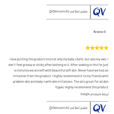
منشور أصلاً في QVSkincare AU
Kristen G
5
من
5
I love putting this product into not only my baby’s bath, but also my own. I
نجوم.
don’t feel greasy or sticky after bathing in it. After soaking in this for just
10 minutes we are left with beautiful soft skin. Never have we had an
irritation from this product. I highly recommend it to my friends with
problem skin and baby’s with skin irritations. The oil is great for all skin
types. Highly recommend this product!
ترجمة باستخدام Google
منشور أصلاً في QVSkincare AU