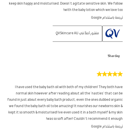
keep skin happy and moisturised. Doesn’t agitate sensitive skin. We follow
with the baby lotion which we love too!
ترجمة باستخدام Google
منشور أصلاً في QVSkincare AU
Sharday
5
من
5
I have used the baby bath oil with both of my children! They both have
نجوم.
normal skin however after reading about all the ‘nasties’ that can be
found in just about every baby bath product, even the ones dubbed organic
we found the baby bath oil to be amazing! It nourishes our newborns skin &
kept it so smooth & moisturised! Ive even used it in a bath myself & my skin
was so soft after! Couldn’t recommend it enough!
ترجمة باستخدام Google