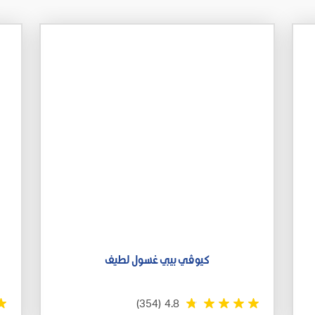
كيوڤي بيبي غسول لطيف
(354)
4.8