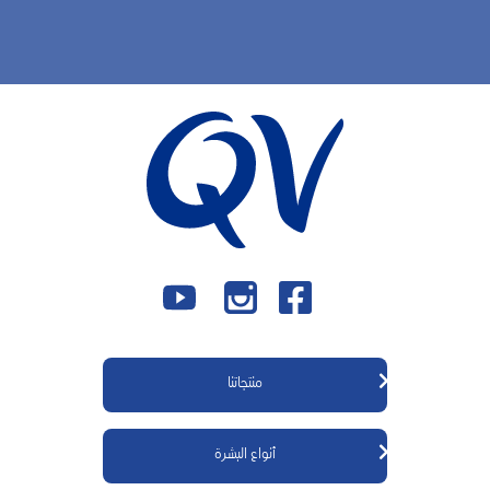
منتجاتنا
منتجات كيوڤي للجسم
أنواع البشرة
منتجات كيوڤي للوجه