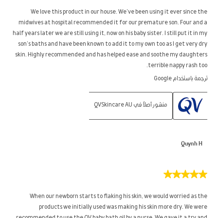
من
5
We love this product in our house. We’ve been using it ever since the
نجوم.
midwives at hospital recommended it for our premature son. Four and a
half years later we are still using it, now on his baby sister. I still put it in my
son’s baths and have been known to add it to my own too as I get very dry
skin. Highly recommended and has helped ease and soothe my daughters
terrible nappy rash too.
ترجمة باستخدام Google
منشور أصلاً في QVSkincare AU
Quynh H
5
من
5
When our newborn starts to flaking his skin, we would worried as the
نجوم.
products we initially used was making his skin more dry. We were