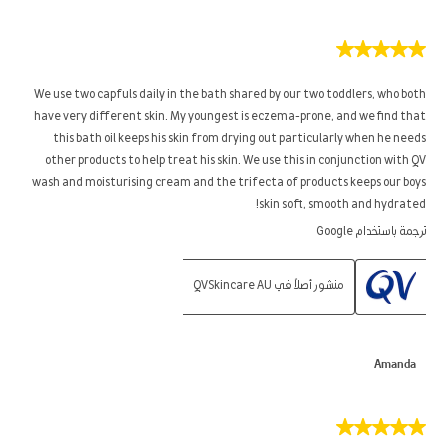
5
من
5
We use two capfuls daily in the bath shared by our two toddlers, who both
نجوم.
have very different skin. My youngest is eczema-prone, and we find that
this bath oil keeps his skin from drying out particularly when he needs
other products to help treat his skin. We use this in conjunction with QV
wash and moisturising cream and the trifecta of products keeps our boys
skin soft, smooth and hydrated!
ترجمة باستخدام Google
منشور أصلاً في QVSkincare AU
Amanda
5