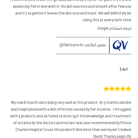
recommended to use the QV baby bath oil by a nurse. We gave it a try and
absolutely fell in love with it. His skin was nice and smooth after few use
and it's so gentle it leaves the skin nice and moist. We will definitely be
using this at every bath time.
ترجمة باستخدام Google
منشور أصلاً في QVSkincare AU
Eda F
5
من
5
My now 8 month old is doing very well on this product. At 5 months old she
نجوم.
was hospitalised with a skin infection caused by her eczema...I struggled
with 5 products and all failed so once I got the knowledge and treatment
of eczema by the doctors and nurses I was also recommended by Prince
Charles Hospital to use this product! And since then we haven’t looked
back! Thanks again QV!