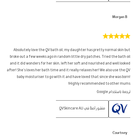
Morgan B
5
من
5
Absolutely love the QV bath oil, my daughter has pretty normal skin but
نجوم.
broke out a few weeks ago in random little dry patches. Tried the bath oil
and it did wonders for her skin, left her soft and nourished and well looked
after! She’s loves her bath time and it really relaxes her! We also use the QV
baby moisturiser to go with it and have loved that since she was born!
Highly recommended to other mums!
ترجمة باستخدام Google
منشور أصلاً في QVSkincare AU
Courtney