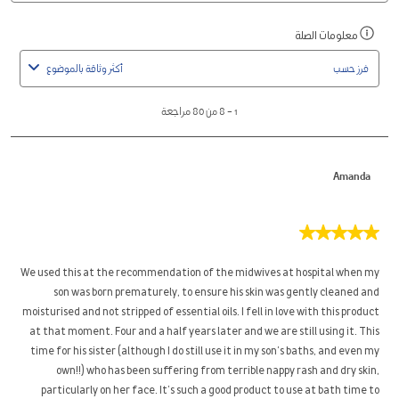
محلي
1
معلومات الصلة
اعرض
to
رسالة
8
فرز حسب
أكثر وثاقة بالموضوع
منبثقة
من
مصحوبة
80
1
–
8 من 80
مراجعة
بمعلومات
مراجعة
حول
الفرز
Amanda
ذو
الصلة.
5
من
5
We used this at the recommendation of the midwives at hospital when my
نجوم.
son was born prematurely, to ensure his skin was gently cleaned and
moisturised and not stripped of essential oils. I fell in love with this product
at that moment. Four and a half years later and we are still using it. This
time for his sister (although I do still use it in my son’s baths, and even my
own!!) who has been suffering from terrible nappy rash and dry skin,
particularly on her face. It’s such a good product to use at bath time to