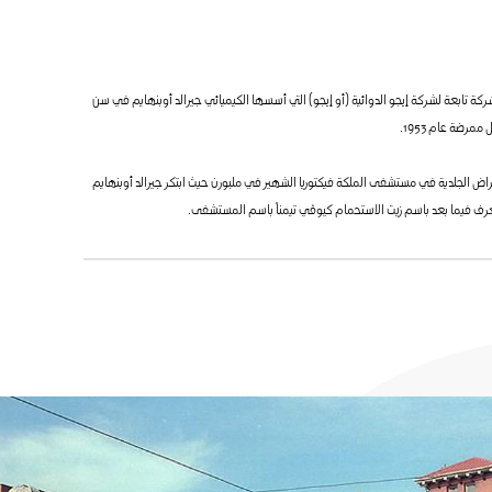
ة تابعة لشركة إيجو الدوائية (أو إيجو) التي أسسها الكيميائي جيرالد أوبنهايم في سن
مرضة عام 1953.
مراض الجلدية في مستشفى الملكة فيكتوريا الشهير في ملبورن حيث ابتكر جيرالد أوبنهايم
 يُعرف فيما بعد باسم زيت الاستحمام كيوڤي تيمناً باسم المستشفى.