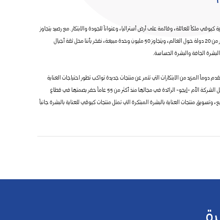
ية كيوڤي ملكاً للعائلة، وقائمة على أرض أستراليا، وعنواناً للجودة والابتكار. مع رصيد يتجاوز
50 منتجاً من منتجات كيوڤي في أكثر من 20 دولة حول العالم، ويتجاوز 50 مليون وحدة مبيعة، نفخر بأننا محل ثقة أجيال
بشرة الجافة والبشرة الحساسة.
قدم دوماً المزيد من الابتكارات التي تثمر عن منتجات جديدة تواكب تطور احتياجات العناية
بالبشرة لدى عملائنا المخلصين. تواصل الشركة الأم -إيجو- الرائدة في مجالها منذ أكثر من 55 عاماً حفر بصمتها في قطاع
يع، وتسويق منتجات العناية بالبشرة المبتكرة التي تمثل منتجات كيوڤي للعناية بالبشرة جانباً
رة