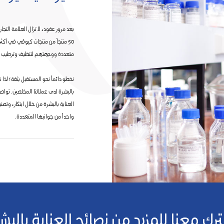
بعد مرور عقود، لا تزال العلامة التجار
متعددة ووجهتهم لتنظيف وترطيب ال
نخطو دائماً نحو المستقبل بثقة؛ لذا ن
العناية بالبشرة من خلال ابتكار، وتصن
واحداً من جوانبها المتعددة.
رك معنا للمزيد من نصائح العناية بالبش