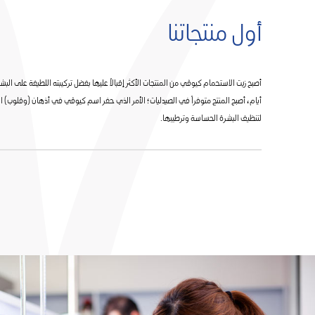
أول منتجاتنا
أصبح زيت الاستحمام كيوڤي من المنتجات الأكثر إقبالاً عليها بفضل تركيبته اللطيفة على الب
أيام، أصبح المنتج متوفراً في الصيدليات؛ الأمر الذي حفر اسم كيوڤي في أذهان (وقلوب) ال
لتنظيف البشرة الحساسة وترطيبها.