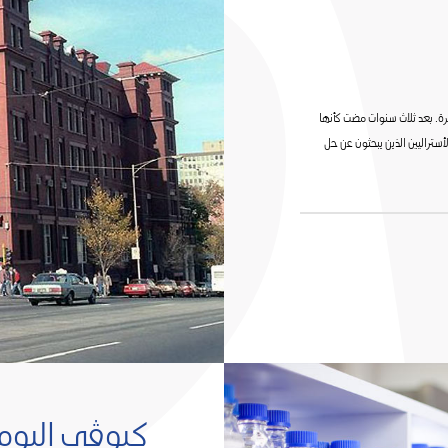
شرة. بعد ثلاث سنوات مضت كأنها
أستراليين الذين يبحثون عن حل
كيوڤي اليوم