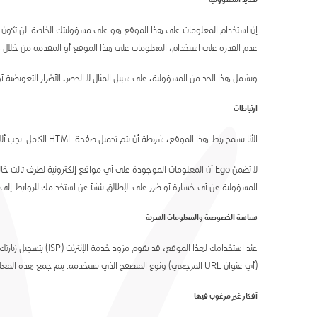
تحديد المسؤولية
إن استخدام المعلومات على هذا الموقع هو على مسؤوليتك الخاصة. لن تكون ال
عدم القدرة على استخدام، المعلومات على هذا الموقع أو المقدمة من خلال هذا
ويشمل هذا الحد من المسؤولية، على سبيل المثال لا الحصر، الأضرار التعويضية أو ال
ارتباطات
الأنا يسمح ربط هذا الموقع، شريطة أن يتم تحميل صفحة HTML الكامل. يجب ألا تتضمن أي روابط من هذا القبيل علامات Ego التجارية أو علامات الخدمة، ويجب ألا تستخدم للحط من شأن أو التأثير الضار على سمعة الأنا أو الشركات ذات الصلة بها.
لا تضمن Ego أن المعلومات الموجودة على أي مواقع إلكترونية لطرف ثالث
المسؤولية عن أي خسارة أو ضرر على الإطلاق ينشأ عن استخدامك للروابط إلى م
سياسة الخصوصية والمعلومات السرية
عند استخدامك لهذا 
(أي عنوان URL المرجعي) ونوع المتصفح الذي تستخدمه. يتم جمع هذه المعلومات لأغراض إحصائية فقط، ولن تقوم Ego بأي محاولة لتحديد المستخدمين وفقًا لنشاط التصفح الخاص بهم.
أفكار غير مرغوب فيها