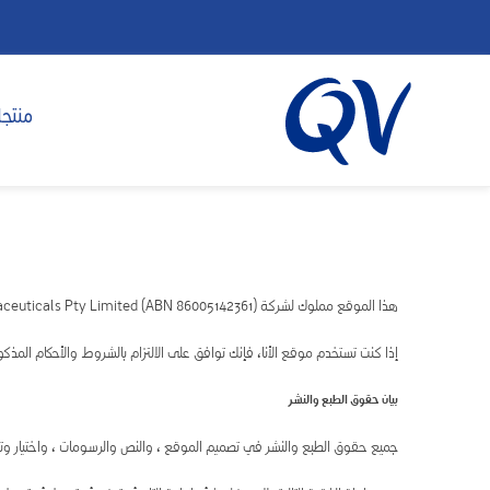
منتجا
هذا الموقع مملوك لشركة Ego Pharmaceuticals Pty Limited (ABN 86005142361) أستراليا (Ego)
إذا كنت تستخدم موقع الأنا، فإنك توافق على الالتزام بالشروط والأحكام المذك
بيان حقوق الطبع والنشر
جميع حقوق الطبع والنشر في تصميم الموقع ، والنص والرسومات ، واختيار وترتي