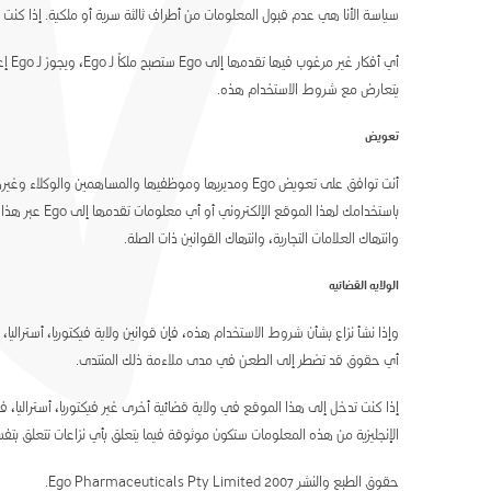
سياسة الأنا هي عدم قبول المعلومات من أطراف ثالثة سرية أو ملكية. إذا كنت ترغ
أي 
يتعارض مع شروط الاستخدام هذه.
تعويض
أنت توافق على تعويض Ego ومديريها وموظفيها والمساهمي
باستخدامك ل
وانتهاك العلامات التجارية، وانتهاك القوانين ذات الصلة.
الولايه القضائيه
وإذا نشأ نزاع بشأن شروط الاستخدام هذه، فإن قوانين ولاية فيكتوريا، أستراليا،
أي حقوق قد تضطر إلى الطعن في مدى ملاءمة ذلك المنتدى.
إذا كنت تدخل إلى هذا الموقع في ولاية قضائية أخرى غير فيكتوريا، أستراليا، فأ
الإنجليزية من هذه المعلومات ستكون موثوقة فيما يتعلق بأي نزاعات تتعلق بتفس
حقوق الطبع والنشر 2007 Ego Pharmaceuticals Pty Limited.