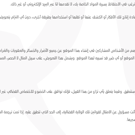
ب في الاحتفاظ بسرية المواد الخاصة بك، لا تقدمها لنا عبر البريد الإلكتروني أو غير ذلك.
أفكار غير مرغوب فيها تقدمها إلى Ego ستصبح ملكاً لـ Ego، ويجوز لـ Ego إعادة إنتاج تلك الأفكار أو الكشف عنها أو نقلها أو استخدامها بطري
ن والوكلاء وغيرهم من الأشخاص المشاركين في إنشاء هذا الموقع عن جميع الأضرار والخسائر والعقوبات والغر
هذا الموقع الإلكتروني أو أي معلومات تقدمها إلى Ego عبر هذا الموقع أو أي ضرر قد تسببه لهذا الموقع. ويشمل هذا التعويض، على 
 ستنطبق. وفيما يتعلق بأي نزاع من هذا القبيل، فإنك توافق على الخضوع للاختصاص القضائي غير الح
نت مسؤول عن الامتثال لقوانين تلك الولاية القضائية، إلى الحد الذي تنطبق عليه. إذا تمت ترجمة ا
يرها.