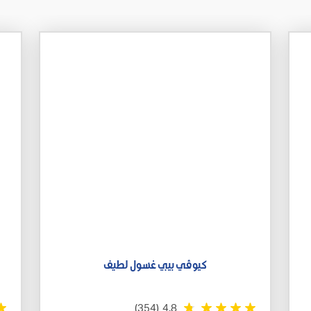
كيوڤي بيبي غسول لطيف
(354)
4.8