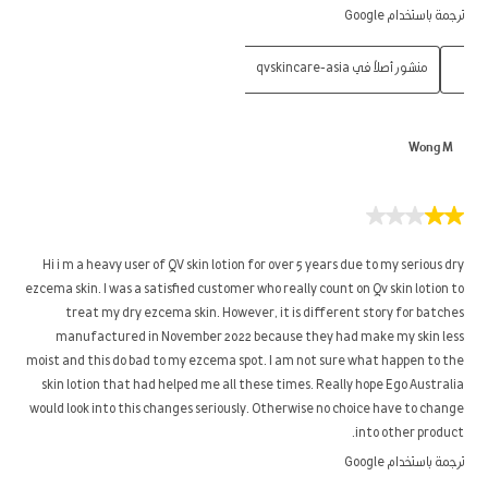
ترجمة باستخدام Google
منشور أصلاً في qvskincare-asia
Wong M
2
من
5
Hi i m a heavy user of QV skin lotion for over 5 years due to my serious dry
نجوم.
ezcema skin. I was a satisfied customer who really count on Qv skin lotion to
treat my dry ezcema skin. However, it is different story for batches
manufactured in November 2022 because they had make my skin less
moist and this do bad to my ezcema spot. I am not sure what happen to the
skin lotion that had helped me all these times. Really hope Ego Australia
would look into this changes seriously. Otherwise no choice have to change
into other product.
ترجمة باستخدام Google