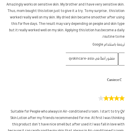
5
Amazingly works on sensitive skin. My brother and I have very sensitive skin.
نجوم.
Thus, mom bought this lotion just to give it a try. To my surprise , this lotion
worked really well on my skin. My dried skin became smoother after using
this for five days. The result may vary depending on people and skin type
but it really worked well on my skin. Applying this lotion has become a daily
routine to me.
ترجمة باستخدام Google
منشور أصلاً في qvskincare-asia
Caniece C
4
من
5
Suitable for People who always in Air-conditioned's room. I start to try QV
نجوم.
Skin Lotion after my friends recommended for me. At first I was thinking
this product don’t have nice smell but after used it I was fall in love with