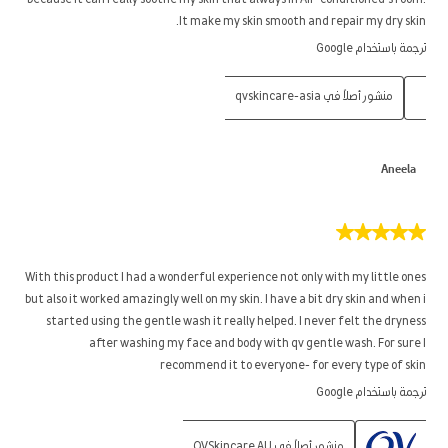
because it can really soothe my skin that always in Air-conditioned’s room.
It make my skin smooth and repair my dry skin.
ترجمة باستخدام Google
منشور أصلاً في qvskincare-asia
Aneela
5
من
5
With this product I had a wonderful experience not only with my little ones
نجوم.
but also it worked amazingly well on my skin. I have a bit dry skin and when i
started using the gentle wash it really helped. I never felt the dryness
after washing my face and body with qv gentle wash. For sure I
recommend it to everyone- for every type of skin
ترجمة باستخدام Google
منشور أصلاً في QVSkincare AU