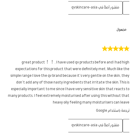
منشور أصلاً في qvskincare-asia
مجهول
5
من
5
great product！！. I have used qv products before and I had high
نجوم.
expectations for this product that were definitely met. Much like the
simple range I love the qv brand because it’s very gentle on the skin, they
don’t add any of those nasty ingredients that irritate the skin.This is
especially important to me since I have very sensitive skin that reacts to
many products. I feel extremely moisturised after using this without that
heavy oily feeling many moisturisers can leave
ترجمة باستخدام Google
منشور أصلاً في qvskincare-asia