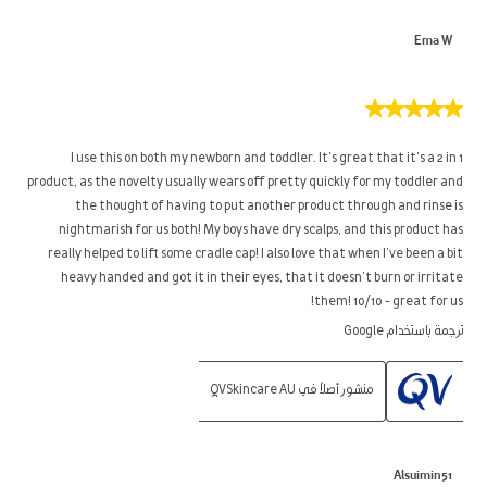
Ema W
5
من
5
I use this on both my newborn and toddler. It’s great that it’s a 2 in 1
نجوم.
product, as the novelty usually wears off pretty quickly for my toddler and
the thought of having to put another product through and rinse is
nightmarish for us both! My boys have dry scalps, and this product has
really helped to lift some cradle cap! I also love that when I’ve been a bit
heavy handed and got it in their eyes, that it doesn’t burn or irritate
them! 10/10 - great for us!
ترجمة باستخدام Google
منشور أصلاً في QVSkincare AU
Alsuimin51