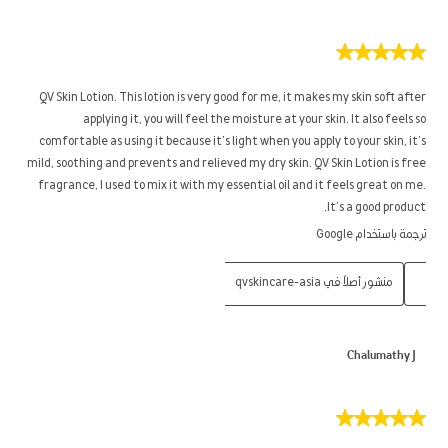
5
من
5
QV Skin Lotion. This lotion is very good for me, it makes my skin soft after
نجوم.
applying it, you will feel the moisture at your skin. It also feels so
comfortable as using it because it’s light when you apply to your skin, it’s
mild, soothing and prevents and relieved my dry skin. QV Skin Lotion is free
fragrance, I used to mix it with my essential oil and it feels great on me.
It’s a good product.
ترجمة باستخدام Google
منشور أصلاً في qvskincare-asia
Chalumathy J
5
من