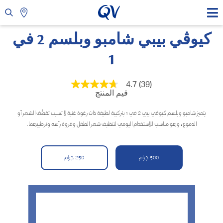
كيوڤي بيبي شامبو وبلسم 2 في
1
4.7
(39)
متوسط
قيم المنتج
قيمة
التقييم
هو
يتميز شامبو وبلسم كيوڤي بيبي 2 في 1 بتركيبة لطيفة ذات رغوة غنية لا تسبب تقصُّف الشعر أو
4.7
الدموع، وهو مناسب للاستخدام اليومي لتنظيف شعر الطفل وفروة رأسه وترطيبهما.
من
5
نجوم.
Read
500 جرام
250 جرام
39
Reviews.
رابط
نفس
الصفحة.