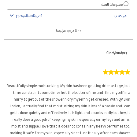
1
معلومات الصلة
اعرض
to
رسالة
8
فرز حسب
أكثر وثاقة بالموضوع
منبثقة
من
مصحوبة
39
1
–
8 من 39
مراجعة
بمعلومات
مراجعة
حول
الفرز
Cindybindy27
ذو
الصلة.
5
من
5
Beautifully simple moisturizing. My skin has been getting drier as I age, but
نجوم.
time constraints sometimes het the better of me and I find myself in a
hurry to get out of the shower n dry myself n get dressed. With QV Skin
Lotion, I actually find that moisturizing my skin is less of a hassle and I can
get it done quickly and effectively. It is light and absorbs easily but hey, it
really does a good job of keeping my skin, especially on my legs and arms,
moist and supple. I love that it does not contain any heavy perfumes too,
making it safe for my skin, especially since I use it daily after each shower.