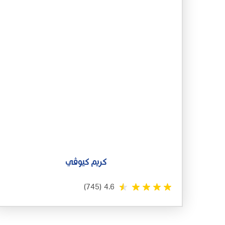
كريم كيوڤي
(745)
4.6