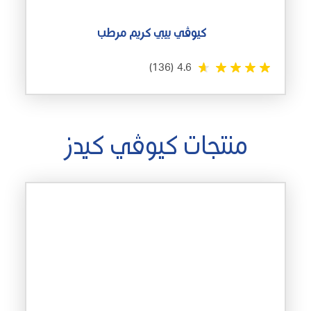
كيوڤي بيبي كريم مرطب
(136)
4.6
منتجات كيوڤي كيدز