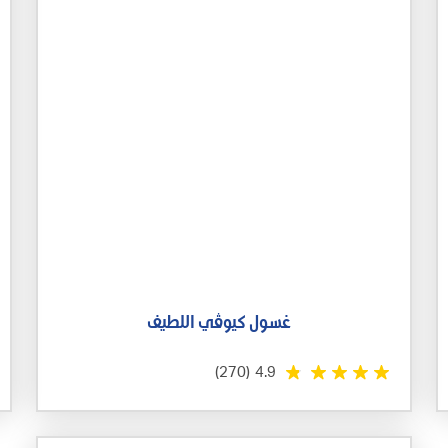
غسول كيوڤي اللطيف
(270)
4.9