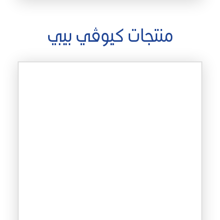
منتجات كيوڤي بيبي