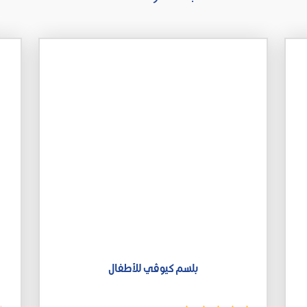
بلسم كيوڤي للأطفال