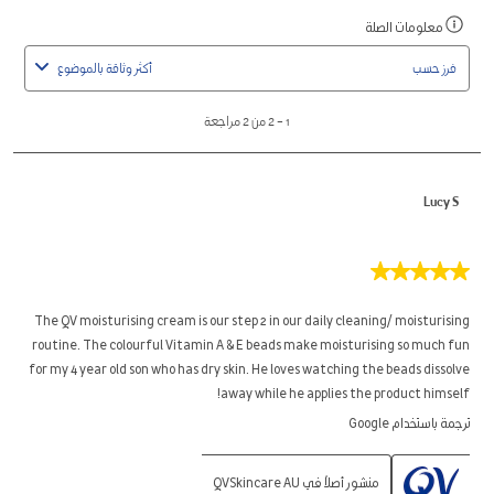
1
معلومات الصلة
اعرض
to
رسالة
2
فرز حسب
أكثر وثاقة بالموضوع
منبثقة
من
مصحوبة
2
1
–
2 من 2
مراجعة
بمعلومات
مراجعة
حول
الفرز
Lucy S
ذو
الصلة.
5
من
5
The QV moisturising cream is our step 2 in our daily cleaning/ moisturising
نجوم.
routine. The colourful Vitamin A & E beads make moisturising so much fun
for my 4 year old son who has dry skin. He loves watching the beads dissolve
away while he applies the product himself!
ترجمة باستخدام Google
منشور أصلاً في QVSkincare AU