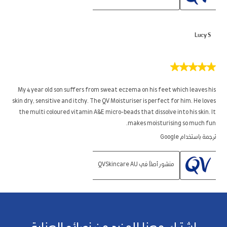
Lucy S
5
من
5
My 4 year old son suffers from sweat eczema on his feet which leaves his
نجوم.
skin dry, sensitive and itchy. The QV Moisturiser is perfect for him. He loves
the multi coloured vitamin A&E micro-beads that dissolve into his skin. It
makes moisturising so much fun.
ترجمة باستخدام Google
منشور أصلاً في QVSkincare AU