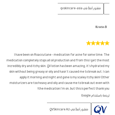
منشور أصلاً في qvskincare-asia
Kristin B
5
من
5
I have been on Roaccutane - medication for acne for some time. The
نجوم.
medication completely stops all oil production and from this I get the most
incredibly dry and itchy skin. QV lotion has been amazing, it’s hydrated my
skin without being greasy or oily and hasn’t caused me to break out. I can
apply it morning and night and gone is my scaley itchy skin! Other
moisturizers are too heavy and oily and cause me to break out even with
the medication I’m on, but this is perfect thank you!
ترجمة باستخدام Google
منشور أصلاً في QVSkincare AU