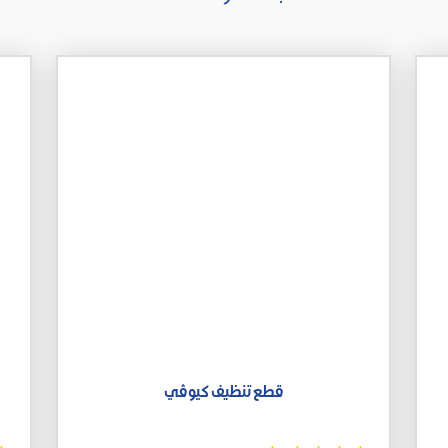
قطع تنظيف كيوڤي