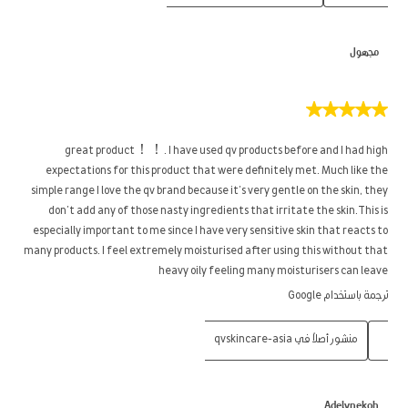
مجهول
5
من
5
great product！！. I have used qv products before and I had high
نجوم.
expectations for this product that were definitely met. Much like the
simple range I love the qv brand because it’s very gentle on the skin, they
don’t add any of those nasty ingredients that irritate the skin.This is
especially important to me since I have very sensitive skin that reacts to
many products. I feel extremely moisturised after using this without that
heavy oily feeling many moisturisers can leave
ترجمة باستخدام Google
منشور أصلاً في qvskincare-asia
Adelynekoh