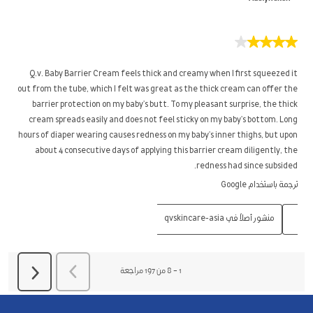
4
من
5
Q.v. Baby Barrier Cream feels thick and creamy when I first squeezed it
نجوم.
out from the tube, which I felt was great as the thick cream can offer the
barrier protection on my baby's butt. To my pleasant surprise, the thick
cream spreads easily and does not feel sticky on my baby's bottom. Long
hours of diaper wearing causes redness on my baby's inner thighs, but upon
about 4 consecutive days of applying this barrier cream diligently, the
redness had since subsided.
ترجمة باستخدام Google
منشور أصلاً في qvskincare-asia
السابق
مراجعة
1
–
8 من 197
مراجعة
التالي
مراجعة