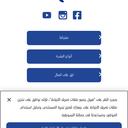
منتجاتنا
منتجات كيوڤي للجسم
أنواع البشرة
منتجات كيوڤي للوجه
منتجات كيوڤي لحديثي الولادة
معلومات عنا
ابق على اتصال
منتجات كيوڤي للأطفال
مكونات
منتجات كيوڤي للبشرة شديدة الجفاف
اتصل بنا
من أين أشتري
بمجرد النقر على "قبول جميع ملفات تعريف الارتباط"، فإنك توافق على تخزين
سياسة الخصوصية
سياسة ملفات تعريف الارتباط
إخلاء المسؤولية
ملفات تعريف الارتباط على جهازك لتعزيز تجربة المستخدم، وتحليل استخدام
الموقع، ومساعدتنا في حملاتنا التسويقية.