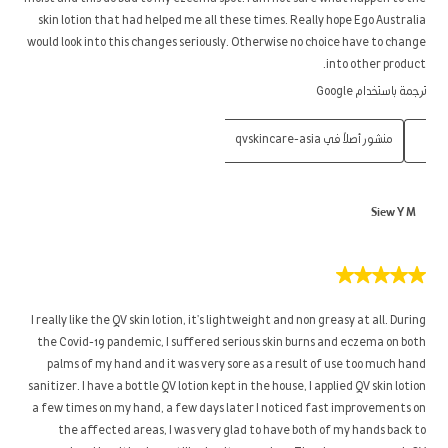
skin lotion that had helped me all these times. Really hope Ego Australia
would look into this changes seriously. Otherwise no choice have to change
into other product.
ترجمة باستخدام Google
منشور أصلاً في qvskincare-asia
Siew Y M
5
من
5
I really like the QV skin lotion, it's lightweight and non greasy at all. During
نجوم.
the Covid-19 pandemic, I suffered serious skin burns and eczema on both
palms of my hand and it was very sore as a result of use too much hand
sanitizer. I have a bottle QV lotion kept in the house, I applied QV skin lotion
a few times on my hand, a few days later I noticed fast improvements on
the affected areas, I was very glad to have both of my hands back to