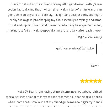
hurry to get out of the shower n dry myself n get dressed. With QV Skin
Lotion, I actually find that moisturizing my skin is less of a hassle and I can
get it done quickly and effectively. It is light and absorbs easily but hey, it
really does a good job of keeping my skin, especially on my legs and arms,
moist and supple. I love that it does not contain any heavy perfumes too,
making it safe for my skin, especially since I use it daily after each shower.
ترجمة باستخدام Google
منشور أصلاً في qvskincare-asia
Faiza A
5
من
5
Hello QV Team, I am having skin problem since i was a baby i visited
نجوم.
specialist i spend alot of money for skin treatment but not helpfull at all so
when i came to Australia one of my friend guide me about QV i try it and i