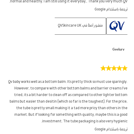
normal and healthy. I am still using it everyday,. Thank you very much QV.
ترجمة باستخدام Google
منشور أصلاً في QVSkincare UK
Geelurv
5
من
5
Qv baby works well as a bottom balm. Its pretty thick so must use sparingly.
نجوم.
However, to compare with other bottom balms and barrier creams I've
tried, its a bit harder to clean off as compared to other lighter bottom
balms but easier than desitin (which so far is the toughest). For the price,
the tube is pretty small making it a tad more pricy than others in the
market. But if looking for something with quality, maybe this is a good
investment. The tube packaging is also very hygienic.
ترجمة باستخدام Google