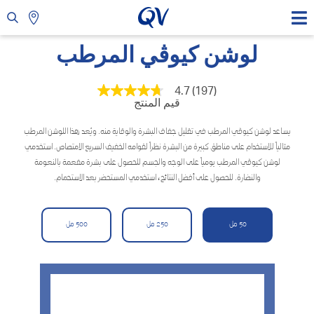
لوشن كيوڤي المرطب
4.7
(197)
متوسط
قيم المنتج
قيمة
التقييم
هو
يساعد لوشن كيوڤي المرطب في تقليل جفاف البشرة والوقاية منه. ويُعد هذا اللوشن المرطب
4.7
مثالياً للاستخدام على مناطق كبيرة من البشرة نظراً لقوامه الخفيف السريع الامتصاص. استخدمي
من
5
لوشن كيوڤي المرطب يومياً على الوجه والجسم للحصول على بشرة مفعمة بالنعومة
نجوم.
والنضارة. للحصول على أفضل النتائج، استخدمي المستحضر بعد الاستحمام.
Read
197
Reviews.
رابط
50 مل
250 مل
500 مل
نفس
الصفحة.