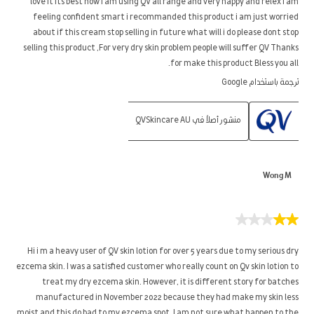
love it its best now i am using QV all range and very happy and relex i am
feeling confident smart i recommanded this product i am just worried
about if this cream stop selling in future what will i do please dont stop
selling this product ,For very dry skin problem people will suffer QV Thanks
for make this product Bless you all.
ترجمة باستخدام Google
منشور أصلاً في QVSkincare AU
Wong M
2
من
5
Hi i m a heavy user of QV skin lotion for over 5 years due to my serious dry
نجوم.
ezcema skin. I was a satisfied customer who really count on Qv skin lotion to
treat my dry ezcema skin. However, it is different story for batches
manufactured in November 2022 because they had make my skin less
moist and this do bad to my ezcema spot. I am not sure what happen to the