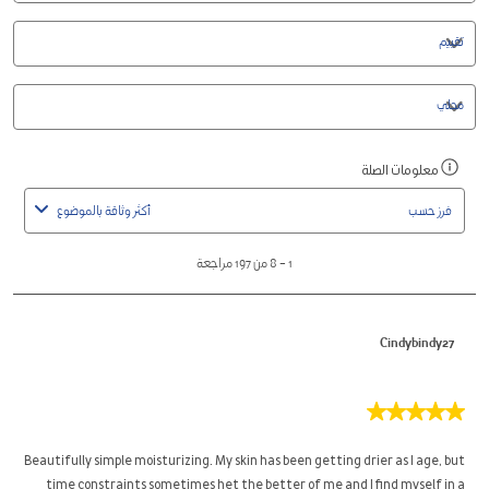
ومنطقة
الإرسال.
الإرسال.
الإرسال.
الإرسال.
الإرسال.
التصفية
البحث
حسب
عن
تقييم
المراجعات
التصفية
حسب
محلي
1
معلومات الصلة
اعرض
to
رسالة
8
فرز حسب
أكثر وثاقة بالموضوع
منبثقة
من
مصحوبة
197
1
–
8 من 197
مراجعة
بمعلومات
مراجعة
حول
الفرز
Cindybindy27
ذو
الصلة.
5
من
5
Beautifully simple moisturizing. My skin has been getting drier as I age, but
نجوم.
time constraints sometimes het the better of me and I find myself in a