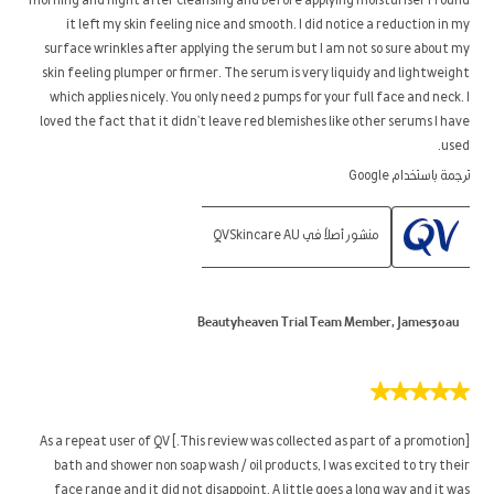
morning and night after cleansing and before applying moisturiser I found
it left my skin feeling nice and smooth. I did notice a reduction in my
surface wrinkles after applying the serum but I am not so sure about my
skin feeling plumper or firmer. The serum is very liquidy and lightweight
which applies nicely. You only need 2 pumps for your full face and neck. I
loved the fact that it didn't leave red blemishes like other serums I have
used.
ترجمة باستخدام Google
منشور أصلاً في QVSkincare AU
Beautyheaven Trial Team Member, James30au
5
من
5
[This review was collected as part of a promotion.] As a repeat user of QV
نجوم.
bath and shower non soap wash / oil products, I was excited to try their
face range and it did not disappoint. A little goes a long way and it was