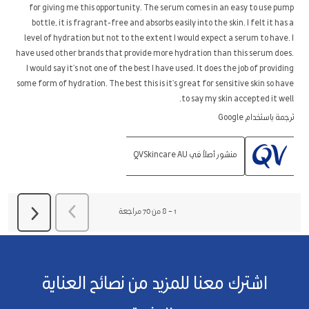
for giving me this opportunity. The serum comes in an easy to use pump
bottle, it is fragrant-free and absorbs easily into the skin. I felt it has a
level of hydration but not to the extent I would expect a serum to have. I
have used other brands that provide more hydration than this serum does.
I would say it's not one of the best I have used. It does the job of providing
some form of hydration. The best this is it's great for sensitive skin so have
to say my skin accepted it well.
ترجمة باستخدام Google
منشور أصلاً في QVSkincare AU
السابق
مراجعة
1
–
8 من 70
مراجعة
التالي
مراجعة
اشترك معنا للمزيد من نصائح العناية