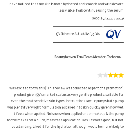
have noticed that my skin is more hydrated and smooth and wrinkles are
less visible. I will continue using the serum.
ترجمة باستخدام Google
منشور أصلاً في QVSkincare AU
Beautyheaven Trial Team Member, Torbor86
3
من
5
[This review was collected as part of a promotion.] Was excited to try this
نجوم.
product given QV's market status as very gentle products, suitable for
even the most sensitive skin types. Instructions say 1-2 pumps but 1 pump
was plenty! Very light formulation & soaked into skin quickly given how wet
it feels when applied. No issues when applied under makeup & the pump
bottle makes for a quick, mess free application. Results were good, but not
outstanding. Liked it for the hydration although would be more likely to