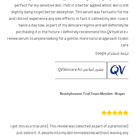
perfect for my sensitive skin. I felt it is better applied whilst skin is still
slightly damp to get better absorption. This serum was fantastic for me
and I did not experience any side effects, in fact it calmed my skin. I use it
twice a day now, as part of my skincare regime and will definitely be
purchasing it in the future. I definitely recommend this QV hydrate +
renew serum to anyone looking for a gentle, more natural approach to skin
care.
ترجمة باستخدام Google
منشور أصلاً في QVSkincare AU
Beautyheaven Trial Team Member, Shaper
5
من
5
[This review was collected as part of a promotion.] I got this as a trial and
نجوم.
just adore it. It absorbs into my skin immediately without leaving any