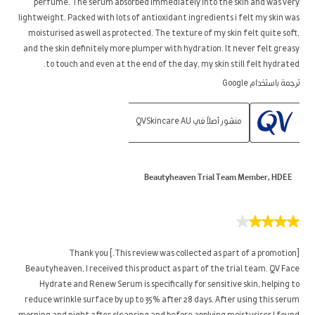
perfume. The serum absorbed immediately into the skin and was very
lightweight. Packed with lots of antioxidant ingredients i felt my skin was
moisturised as well as protected. The texture of my skin felt quite soft,
and the skin definitely more plumper with hydration. It never felt greasy
to touch and even at the end of the day, my skin still felt hydrated.
ترجمة باستخدام Google
منشور أصلاً في QVSkincare AU
Beautyheaven Trial Team Member, HDEE
4
من
5
[This review was collected as part of a promotion.] Thank you
نجوم.
Beautyheaven, I received this product as part of the trial team. QV Face
Hydrate and Renew Serum is specifically for sensitive skin, helping to
reduce wrinkle surface by up to 35% after 28 days. After using this serum