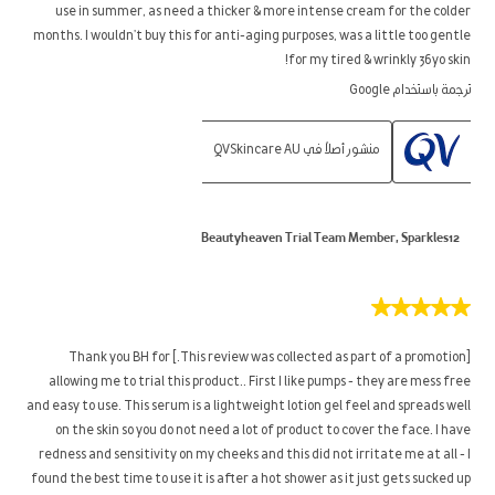
use in summer, as need a thicker & more intense cream for the colder
months. I wouldn't buy this for anti-aging purposes, was a little too gentle
for my tired & wrinkly 36yo skin!
ترجمة باستخدام Google
منشور أصلاً في QVSkincare AU
Beautyheaven Trial Team Member, Sparkles12
5
من
5
[This review was collected as part of a promotion.] Thank you BH for
نجوم.
allowing me to trial this product.. First I like pumps - they are mess free
and easy to use. This serum is a lightweight lotion gel feel and spreads well
on the skin so you do not need a lot of product to cover the face. I have
redness and sensitivity on my cheeks and this did not irritate me at all - I
found the best time to use it is after a hot shower as it just gets sucked up