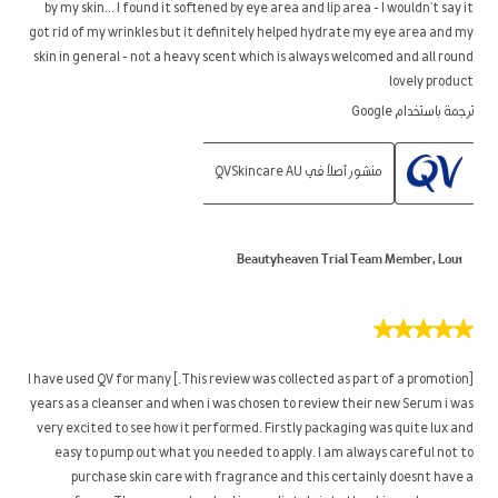
by my skin... I found it softened by eye area and lip area - I wouldn't say it
got rid of my wrinkles but it definitely helped hydrate my eye area and my
skin in general - not a heavy scent which is always welcomed and all round
lovely product
ترجمة باستخدام Google
منشور أصلاً في QVSkincare AU
Beautyheaven Trial Team Member, Lou1
5
من
5
[This review was collected as part of a promotion.] I have used QV for many
نجوم.
years as a cleanser and when i was chosen to review their new Serum i was
very excited to see how it performed. Firstly packaging was quite lux and
easy to pump out what you needed to apply. I am always careful not to
purchase skin care with fragrance and this certainly doesnt have a