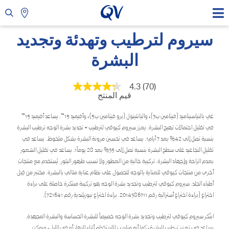
سيروم لترطيب وتهدئة وتجديد
البشرة
4.3
(70)
متوسط
قيم المنتج
قيمة
التقييم
هو
غني بالنياسيناميد (فيتامين ب3)، والبانثينول (برو فيتامين ب5)، وأفيميد 15™. يساعد أفيميد 15™
4.3
في تقليل احتمالات تهيج البشرة. يعزز سيروم كيوڤي لترطيب + تجديد بشرة الوجه ترطيب البشرة
من
5
بنسبة تصل إلى 42% بعد 7 أيام1. يساعد في تحسين مرونة البشرة بشكل ملحوظ. يساعد في
نجوم.
تقليل التجاعيد على سطح البشرة بنسبة تصل إلى 35% بعد 28 يوماً1. يساعد في تقليل الشعور
Read
بعدم الراحة وإجهاد البشرة. تركيبة خالية من العطور ولا تسبب ظهور البثور. يُستخدم مع منتجات
70
Reviews.
أخرى من منتجات كيوڤي للعناية بالوجه للحصول على نظام عناية مثالي بالبشرة. مختبر من قِبل
رابط
أطباء الجلد. سيروم كيوڤي لترطيب وتجديد بشرة الوجه هو تركيبة مبتكرة حاصلة على براءة
نفس
اختراع (براءة اختراع أسترالية رقم 2014386711. براءة اختراع نيوزيلندية رقم 721641).
الصفحة.
ابتُكر سيروم كيوڤي لترطيب وتجديد بشرة الوجه خصيصاً للبشرة الحساسة والبشرة المجهدة.
يساعد في تعزيز ترطيب البشرة، كما أنه مناسب للاستخدام أثناء النهار أو في الليل، ويمكن