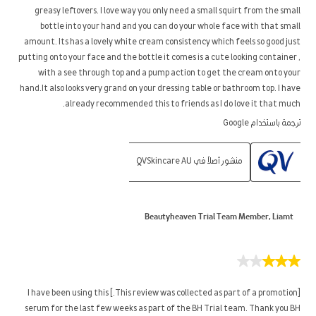
greasy leftovers. I love way you only need a small squirt from the small
bottle into your hand and you can do your whole face with that small
amount. Its has a lovely white cream consistency which feels so good just
putting onto your face and the bottle it comes is a cute looking container ,
with a see through top and a pump action to get the cream onto your
hand.It also looks very grand on your dressing table or bathroom top. I have
already recommended this to friends as I do love it that much.
ترجمة باستخدام Google
منشور أصلاً في QVSkincare AU
Beautyheaven Trial Team Member, Liamt
3
من
5
[This review was collected as part of a promotion.] I have been using this
نجوم.
serum for the last few weeks as part of the BH Trial team. Thank you BH