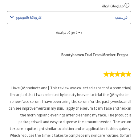
1
معلومات الصلة
اعرض
to
رسالة
8
فرز حسب
أكثر وثاقة بالموضوع
منبثقة
من
مصحوبة
70
1
–
8 من 70
مراجعة
بمعلومات
مراجعة
حول
الفرز
Beautyheaven Trial Team Member, Preppa
ذو
الصلة.
5
من
5
[This review was collected as part of a promotion.] I love QV products and
نجوم.
I'm so glad that I was selected by beauty heaven to trial the QV hydrate +
renew face serum. I have been using the serum for the past 3 weeks and I
can see improvements in my skin. I apply the serum to my face and neck in
the mornings and evenings after cleansing my face. The product is
packaged well and easy to dispense the amount needed. The serum
texture is quite light similar to a lotion and on application, it dries quickly.
Which reduces the time it takes to complete my skincare routine. So far I